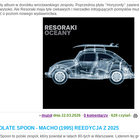
sty album w dorobku wrocławskiego zespołu. Poprzednia płyta ‘’Horyzonty’’ zawies
ysoko. Ale Resoraki maja tyle ciekawych i nierzadko intrygujących pomysłów mu
ać o poziom nowego wydawnictwa.
muzol
dnia 22.03.2026 ·
0 komentarzy
· 628 czytań ·
LATE SPOON - MACHO (1995) REEDYCJA Z 2025
Spoon to polski zespół, który powstał w latach 80-tych w Warszawie. Liderem tej gru