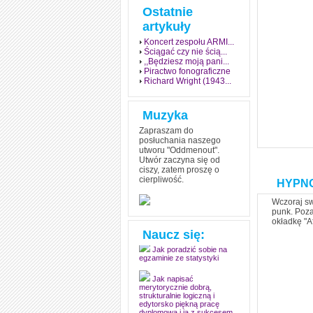
Ostatnie
artykuły
Koncert zespołu ARMI...
Ściągać czy nie ścią...
,,Będziesz moją pani...
Piractwo fonograficzne
Richard Wright (1943...
Muzyka
Zapraszam do
posłuchania naszego
utworu "Oddmenout".
Utwór zaczyna się od
ciszy, zatem proszę o
cierpliwość.
HYPNO
Jak stworzyć fenomen
grozy w muzyce
Wczoraj sw
punk. Poza
okładkę "Af
Jak zdać każdy
egzamin? Poznaj metody
Naucz się:
mistrzów
Jak poradzić sobie na
egzaminie ze statystyki
Jak napisać
merytorycznie dobrą,
strukturalnie logiczną i