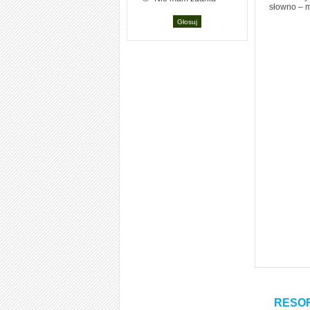
słowno – m
RESORA