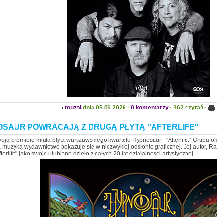
muzol
dnia 05.06.2026 ·
0 komentarzy
· 362 czytań ·
SAUR POWRACAJĄ Z DRUGĄ PŁYTĄ ''AFTERLIFE''
oją premierę miała płyta warszawskiego kwartetu Hypnosaur - ''Afterlife.'' Grupa o
 muzyką wydawnictwo pokazuje się w niezwykłej odsłonie graficznej. Jej autor, Raf
terlife" jako swoje ulubione dzieło z całych 20 lat działalności artystycznej.