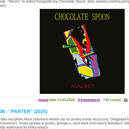
iak. ‘’Macho’’ to debiut fonograficzny Chocolate Spoon, który zawiera solidną por
go).
muzol
dnia 13.03.2026 ·
0 komentarzy
· 716 czytań ·
 - ''PARTER'' (2025)
trójka muzyków, która szturmem wdarła się na polską scenę muzyczną. Osiągnęła to
isowości. Grupa gustuje w punku, grunge’u i post hard core’owych klimatach. In
płyty wykonana techniką kolażu.