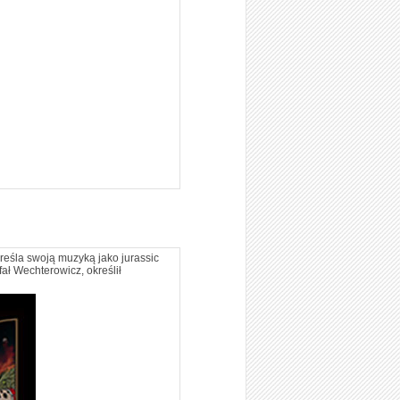
kreśla swoją muzyką jako jurassic
ał Wechterowicz, określił