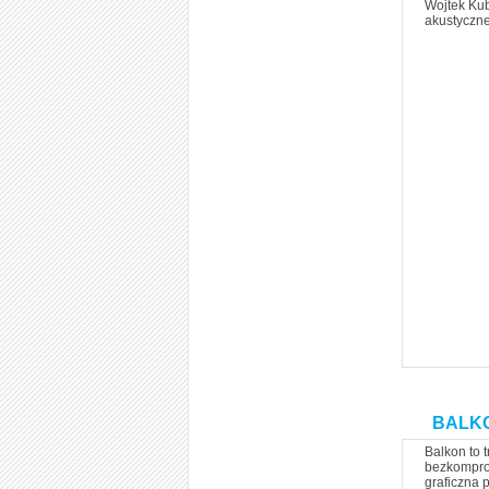
Wojtek Kub
akustyczne
BALKON
Balkon to 
bezkomprom
graficzna 