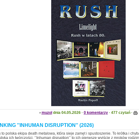
muzol
dnia 04.05.2026 ·
0 komentarzy
· 477 czytań ·
NKING ''INHUMAN DISRUPTION'' (2026)
 to polska ekipa death metalowa, która sieje zamęt i spustoszenie. To krótka i chyb
styka ich twórczości. ‘’Inhuman disruption’’ to ich pierwsze wyjście z mroków rod