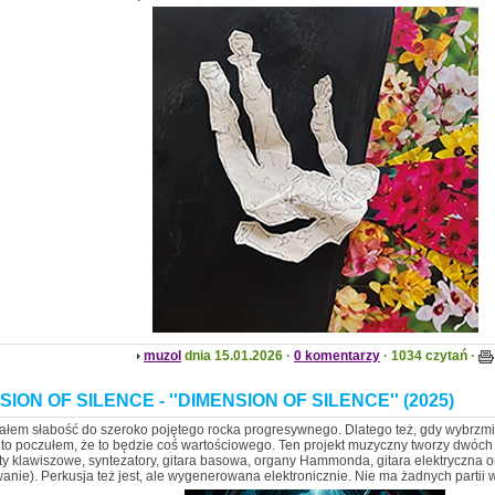
muzol
dnia 15.01.2026 ·
0 komentarzy
· 1034 czytań ·
ION OF SILENCE - ''DIMENSION OF SILENCE'' (2025)
łem słabość do szeroko pojętego rocka progresywnego. Dlatego też, gdy wybrzmi
, to poczułem, że to będzie coś wartościowego. Ten projekt muzyczny tworzy dwóch 
ty klawiszowe, syntezatory, gitara basowa, organy Hammonda, gitara elektryczna 
nie). Perkusja też jest, ale wygenerowana elektronicznie. Nie ma żadnych partii 