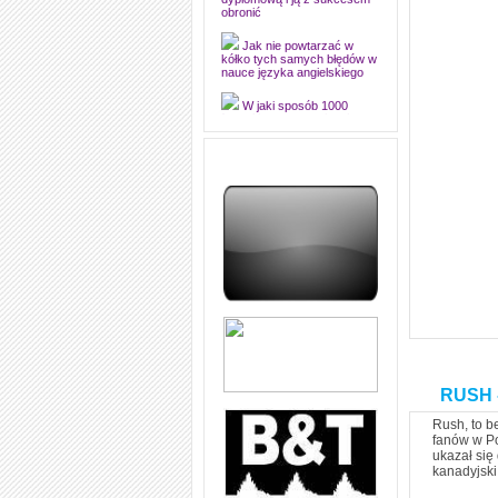
edytorsko piękną pracę
dyplomową i ją z sukcesem
obronić
Jak nie powtarzać w
kółko tych samych błędów w
nauce języka angielskiego
W jaki sposób 1000
formuł konwersacyjnych
pozwoli Ci opanować język
angielski i sprawną
komunikację
Angielskie przyimki
(prepositions) na 1000
praktycznych przykładach,
dzięki którym łatwiej je
zapamiętasz
W końcu ktoś po ludzku i
zrozumiale wytłumaczył, na
czym polega mowa zależna
(reported speech) w języku
angielskim
Jak zacząć czytać
RUSH -
szybciej i więcej, ale nie
dłużej!
Rush, to b
fanów w Po
ukazał się
kanadyjski