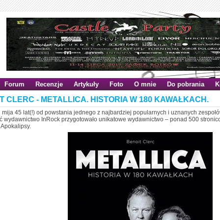
Forum
Recenzje
Artykuły
Foto
O mnie
Do pobrania
K
T CLERC - METALLICA. HISTORIA W 180 KAWAŁKACH.
 mija 45 lat(!) od powstania jednego z najbardziej popularnych i uznanych zespoł
ść wydawnictwo InRock przygotowało unikatowe wydawnictwo – ponad 500 stronic
Apokalipsy.