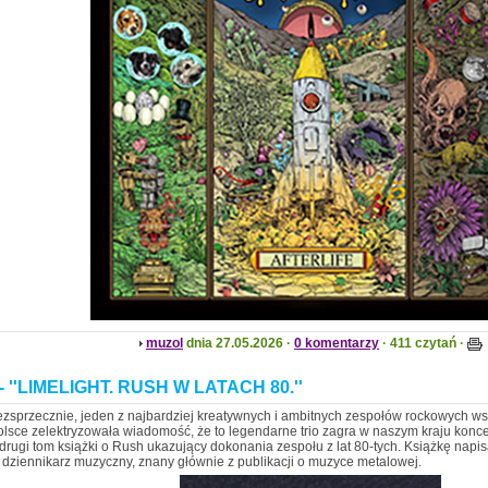
muzol
dnia 27.05.2026 ·
0 komentarzy
· 411 czytań ·
 ''LIMELIGHT. RUSH W LATACH 80.''
ezsprzecznie, jeden z najbardziej kreatywnych i ambitnych zespołów rockowych w
lsce zelektryzowała wiadomość, że to legendarne trio zagra w naszym kraju konce
 drugi tom książki o Rush ukazujący dokonania zespołu z lat 80-tych. Książkę nap
 dziennikarz muzyczny, znany głównie z publikacji o muzyce metalowej.