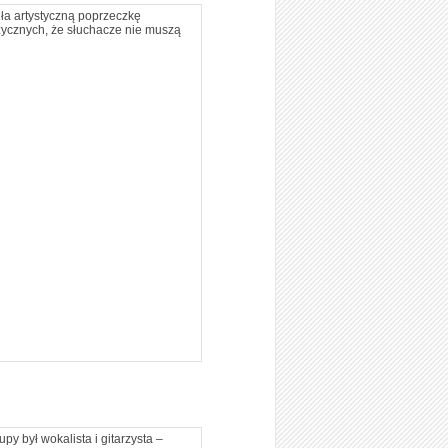
iła artystyczną poprzeczkę
zycznych, że słuchacze nie muszą
py był wokalista i gitarzysta –