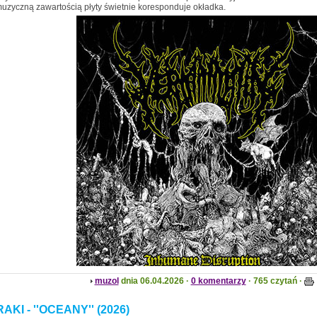
uzyczną zawartością płyty świetnie koresponduje okładka.
muzol
dnia 06.04.2026 ·
0 komentarzy
· 765 czytań ·
KI - ''OCEANY'' (2026)