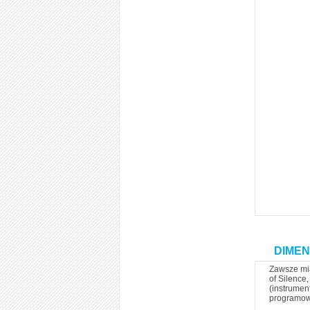
DIMENS
Zawsze mia
of Silence
(instrumen
programowa