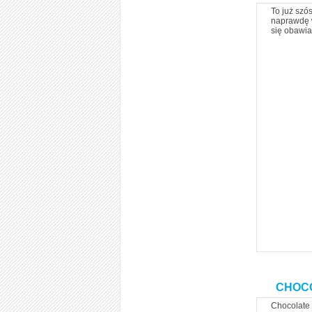
To już szó
naprawdę w
się obawi
CHOCO
Chocolate 