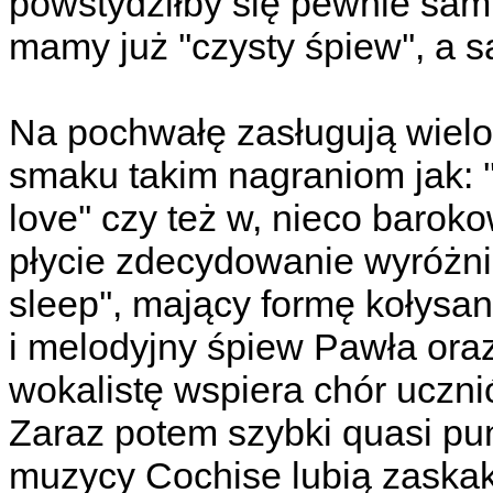
powstydziłby się pewnie sam
mamy już ''czysty śpiew'', a
Na pochwałę zasługują wielog
smaku takim nagraniom jak: ''
love'' czy też w, nieco barokow
płycie zdecydowanie wyróżnia
sleep'', mający formę kołysa
i melodyjny śpiew Pawła oraz
wokalistę wspiera chór uczni
Zaraz potem szybki quasi pun
muzycy Cochise lubią zaskak