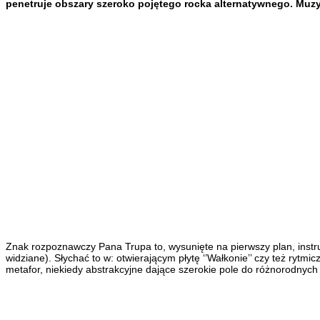
penetruje obszary szeroko pojętego rocka alternatywnego. Muz
Znak rozpoznawczy Pana Trupa to, wysunięte na pierwszy plan, instru
widziane). Słychać to w: otwierającym płytę ‘’Wałkonie’’ czy też r
metafor, niekiedy abstrakcyjne dające szerokie pole do różnorodnych i