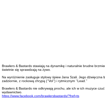
Brawlers & Bastards stawiają na dynamikę i naturalnie brudne brzmien
świetnie się sprawdzają na żywo.
Na wyróżnienie zasługuje stylowy śpiew Jana Szali. Jego dźwięczna b
zadziornie, z rockową chrypą (‘’Vol’’) i rytmicznym ‘’Lead.’’
Brawlers & Bastards nie odkrywają prochu, ale ich w ich muzyce czu
wydawnictwo.
https://www.facebook.com/brawlersbastards/?fref=ts