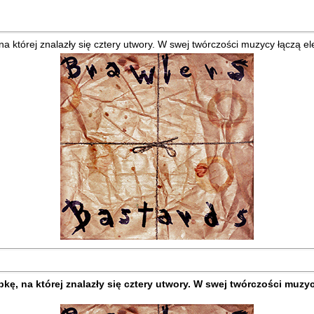
a której znalazły się cztery utwory. W swej twórczości muzycy łączą e
kę, na której znalazły się cztery utwory. W swej twórczości muzy