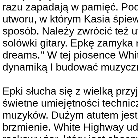
razu zapadają w pamięć. Pod
utworu, w którym Kasia śpie
sposób. Należy zwrócić też
solówki gitary. Epkę zamyka n
dreams.’’ W tej piosence Wh
dynamiką I budować muzyczn
Epki słucha się z wielką prz
świetne umiejętności techni
muzyków. Dużym atutem jest 
brzmienie. White Highway uda