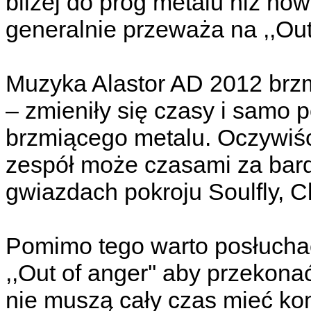
bliżej do prog metalu niż no
generalnie przeważa na ,,Out 
Muzyka Alastor AD 2012 brzm
– zmieniły się czasy i samo 
brzmiącego metalu. Oczywiś
zespół może czasami za bar
gwiazdach pokroju Soulfly, Cl
Pomimo tego warto posłucha
,,Out of anger'' aby przekon
nie muszą cały czas mieć 