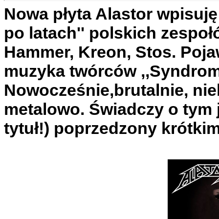
Nowa płyta Alastor wpisuję
po latach'' polskich zespo
Hammer, Kreon, Stos. Pojaw
muzyka twórców ,,Syndrom o
Nowocześnie,brutalnie, nie
metalowo. Świadczy o tym j
tytuł!) poprzedzony krótki