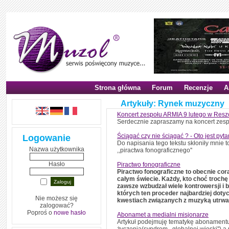
Strona główna
Forum
Recenzje
A
Artykuły: Rynek muzyczny
Koncert zespołu ARMIA 9 lutego w Resz
Serdecznie zapraszamy na koncert zespo
Ściągać czy nie ściągać ? - Oto jest pyta
Logowanie
Do napisania tego tekstu skłoniły mnie
Nazwa użytkownika
,,piractwa fonograficznego''
Hasło
Piractwo fonograficzne
Piractwo fonograficzne to obecnie co
całym świecie. Każdy, kto choć trochę 
zawsze wzbudzał wiele kontrowersji i b
których ten proceder najbardziej doty
Nie możesz się
kwestiach związanych z muzyką utrwa
zalogować?
Poproś o
nowe hasło
Abonamet a medialni misjonarze
Artykuł podejmuję tematykę abonamentu 