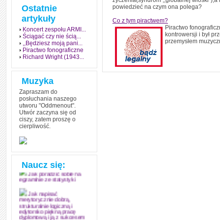
życzenia(syndrom ,,globalnej wioski''),a
Ostatnie
powiedzieć na czym ona polega?
artykuły
Co z tym piractwem?
Piractwo fonograficz
Koncert zespołu ARMI...
kontrowersji i był p
Ściągać czy nie ścią...
przemysłem muzycznym
,,Będziesz moją pani...
Piractwo fonograficzne
Richard Wright (1943...
Muzyka
Zapraszam do
posłuchania naszego
utworu "Oddmenout".
Utwór zaczyna się od
ciszy, zatem proszę o
cierpliwość.
Jak stworzyć fenomen
grozy w muzyce
Jak zdać każdy
egzamin? Poznaj metody
mistrzów
Naucz się:
Jak poradzić sobie na
egzaminie ze statystyki
Jak napisać
merytorycznie dobrą,
strukturalnie logiczną i
edytorsko piękną pracę
dyplomową i ją z sukcesem