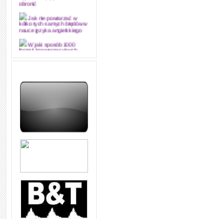
obronić
Jak nie powtarzać w
kółko tych samych błędów w
nauce języka angielskiego
W jaki sposób 1000
formuł konwersacyjnych
pozwoli Ci opanować język
angielski i sprawną
komunikację
Angielskie przyimki
(prepositions) na 1000
praktycznych przykładach,
dzięki którym łatwiej je
zapamiętasz
W końcu ktoś po ludzku i
zrozumiale wytłumaczył, na
czym polega mowa zależna
(reported speech) w języku
angielskim
Jak zacząć czytać
szybciej i więcej, ale nie
dłużej!