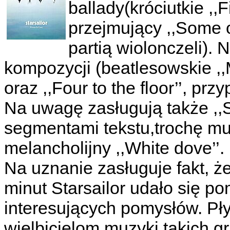
ballady(króciutkie ,,Fi
przejmujący ,,Some of
partią wiolonczeli). 
kompozycji (beatlesowskie ,,M
oraz ,,Four to the floor’’, p
Na uwagę zasługują także ,,S
segmentami tekstu,trochę mus
melancholijny ,,White dove’’.
Na uznanie zasługuje fakt, ż
minut Starsailor udało się po
interesujących pomysłów. Pł
wielbicielom muzyki takich gr