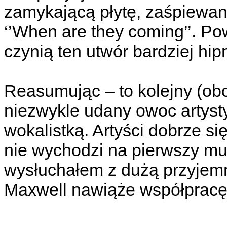
zamykającą płytę, zaśpiewan
‘’When are they coming’’. Po
czynią ten utwór bardziej hi
Reasumując – to kolejny (obok
niezwykle udany owoc artyst
wokalistką. Artyści dobrze si
nie wychodzi na pierwszy muz
wysłuchałem z dużą przyjemn
Maxwell nawiąże współpracę