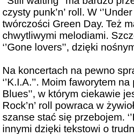
‘’Still waiting’’ ma bardzo pr
czysty punk’n’ roll. W ‘’Unde
twórczości Green Day. Też m
chwytliwymi melodiami. Szc
‘’Gone lovers’’, dzięki nośny
Na koncertach na pewno spra
‘’K.I.A.’’. Moim faworytem na
Blues’’, w którym ciekawie 
Rock’n’ roll powraca w żywioł
szanse stać się przebojem. ‘
innymi dzięki tekstowi o trud