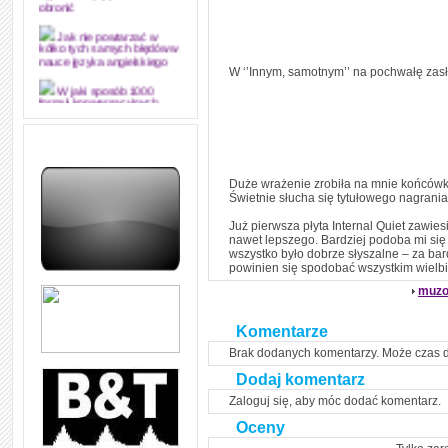
obronić
Jak nie powtarzać w
kółko tych samych błędów w
nauce języka angielskiego
W ‘’Innym, samotnym’’ na pochwałę zasł
W jaki sposób 1000
formuł konwersacyjnych
pozwoli Ci opanować język
angielski i sprawną
komunikację
Angielskie przyimki
Duże wrażenie zrobiła na mnie końcówka
(prepositions) na 1000
Świetnie słucha się tytułowego nagrania
praktycznych przykładach,
dzięki którym łatwiej je
zapamiętasz
Już pierwsza płyta Internal Quiet zawie
nawet lepszego. Bardziej podoba mi się b
W końcu ktoś po ludzku i
wszystko było dobrze słyszalne – za bar
zrozumiale wytłumaczył, na
powinien się spodobać wszystkim wielb
czym polega mowa zależna
(reported speech) w języku
muzo
angielskim
Komentarze
Jak zacząć czytać
szybciej i więcej, ale nie
Brak dodanych komentarzy. Może czas 
dłużej!
Dodaj komentarz
Zaloguj się, aby móc dodać komentarz.
Oceny