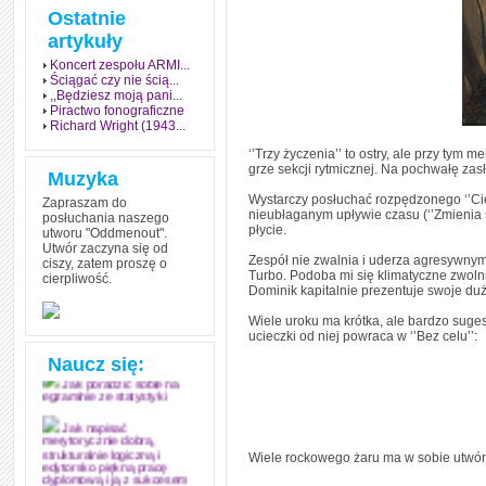
Ostatnie
artykuły
Koncert zespołu ARMI...
Ściągać czy nie ścią...
,,Będziesz moją pani...
Piractwo fonograficzne
Richard Wright (1943...
‘’Trzy życzenia’’ to ostry, ale przy tym
grze sekcji rytmicznej. Na pochwałę zas
Muzyka
Wystarczy posłuchać rozpędzonego ‘’Cien
Zapraszam do
nieubłaganym upływie czasu (‘’Zmienia 
posłuchania naszego
płycie.
utworu "Oddmenout".
Utwór zaczyna się od
Zespół nie zwalnia i uderza agresywnym 
ciszy, zatem proszę o
Turbo. Podoba mi się klimatyczne zwolni
cierpliwość.
Jak stworzyć fenomen
Dominik kapitalnie prezentuje swoje du
grozy w muzyce
Wiele uroku ma krótka, ale bardzo suges
Jak zdać każdy
ucieczki od niej powraca w ‘’Bez celu’’:
egzamin? Poznaj metody
mistrzów
Naucz się:
Jak poradzić sobie na
egzaminie ze statystyki
Jak napisać
merytorycznie dobrą,
Wiele rockowego żaru ma w sobie utwór ‘
strukturalnie logiczną i
edytorsko piękną pracę
dyplomową i ją z sukcesem