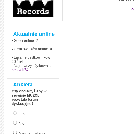
Tylko zar
Z
Aktualnie online
Gości online: 2
Użytkowników online: 0
Łącznie użytkowników:
20,154
Najnowszy użytkownik:
pcptydit74
Ankieta
Czy chciałbyś aby w
serwisie MUZOL
powstało forum
dyskusyjne?
Tak
Nie
Nie mam zdania