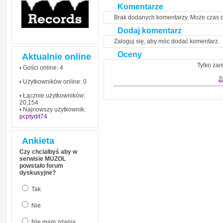
czym polega mowa zależna
Komentarze
(reported speech) w języku
angielskim
Brak dodanych komentarzy. Może czas 
Jak zacząć czytać
Dodaj komentarz
szybciej i więcej, ale nie
dłużej!
Zaloguj się, aby móc dodać komentarz.
Oceny
Aktualnie online
Tylko zar
Gości online: 4
Z
Użytkowników online: 0
Łącznie użytkowników:
20,154
Najnowszy użytkownik:
pcptydit74
Ankieta
Czy chciałbyś aby w
serwisie MUZOL
powstało forum
dyskusyjne?
Tak
Nie
Nie mam zdania