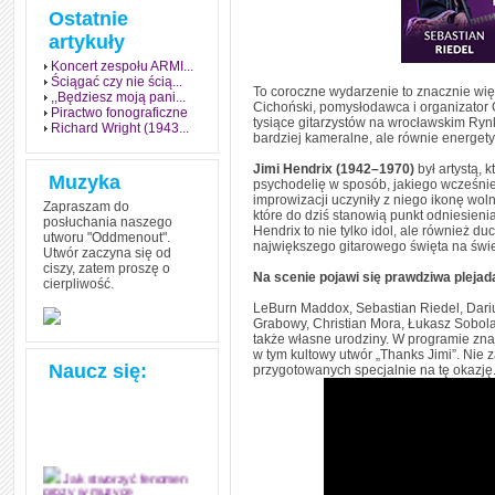
Ostatnie
artykuły
Koncert zespołu ARMI...
Ściągać czy nie ścią...
To coroczne wydarzenie to znacznie więc
,,Będziesz moją pani...
Cichoński, pomysłodawca i organizator 
Piractwo fonograficzne
tysiące gitarzystów na wrocławskim Ryn
Richard Wright (1943...
bardziej kameralne, ale równie energet
Jimi Hendrix (1942–1970)
był artystą, k
Muzyka
psychodelię w sposób, jakiego wcześniej
improwizacji uczyniły z niego ikonę woln
Zapraszam do
które do dziś stanowią punkt odniesieni
posłuchania naszego
Hendrix to nie tylko idol, ale również d
utworu "Oddmenout".
największego gitarowego święta na świe
Utwór zaczyna się od
ciszy, zatem proszę o
Na scenie pojawi się prawdziwa pleja
cierpliwość.
LeBurn Maddox, Sebastian Riedel, Dariu
Grabowy, Christian Mora, Łukasz Sobolak
także własne urodziny. W programie zna
w tym kultowy utwór „Thanks Jimi”. Nie 
Naucz się:
przygotowanych specjalnie na tę okazję
Jak stworzyć fenomen