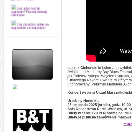
grozy w muzyce
Jak zdać każdy
egzamin? Poznaj metody
mistrzów
Jak poradzić sobie na
egzaminie ze statystyki
Jak napisać
merytorycznie dobrą,
strukturalnie logiczną i
edytorsko piękną pracę
dyplomową i ją z sukcesem
obronić
Jak nie powtarzać w
Leszek Cichoński
to jeden z najwybitn
kółko tych samych błędów w
nauce języka angielskiego
świata – od Monterey Bay Blues Festival
jak Tadeusz Nalepa, Wojciech Karolak, C
Gitarowego Rekordu Świata, w którym w 2
W jaki sposób 1000
formuł konwersacyjnych
uhonorowany Srebrnym Medalem „Gloria
pozwoli Ci opanować język
angielski i sprawną
Koncert wspiera Urząd Marszałkowski
komunikację
Urodziny Hendrixa
Angielskie przyimki
26 listopada 2025 (środa), godz. 19:00
(prepositions) na 1000
Sala Koncertowa Radia Wrocław, ul. 
praktycznych przykładach,
Bilety w cenie 120 PLN normalne i 90 P
dzięki którym łatwiej je
Bilety24.pl lub na zamówienie mailow
zapamiętasz
muzo
W końcu ktoś po ludzku i
zrozumiale wytłumaczył, na