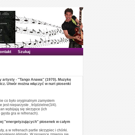
ontakt
Szukaj
ty artysty - ''Tango Anawa'' (1970). Muzykę
icz. Utwór można włączyć w nurt piosenki
mie co było oryginalnym zamysłem
est nieparzyste , trójdzielne(3/4).
an wybijają się skrzypce (ich
 gęsta gra w refrenach).
iej ''energetyzujących'' piosenek w całym
 a w refrenach partie skrzypiec i chórki.
aryskiego klimatu. W piosence zmienia się