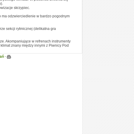
).
owizacje skrzypiec.
 co ma odzwierciedlenie w bardzo pogodnym
ze sekcji rytmicznej (delikatna gra
ze. Akompaniujące w refrenach instrumenty
klimat znany między innymi z Piwnicy Pod
ań ·