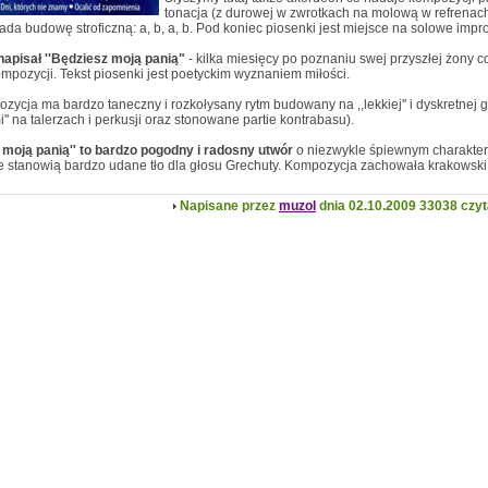
tonacja (z durowej w zwrotkach na molową w refrenach
ada budowę stroficzną: a, b, a, b. Pod koniec piosenki jest miejsce na solowe impr
apisał ''Będziesz moją panią"
- kilka miesięcy po poznaniu swej przyszłej żony
ompozycji. Tekst piosenki jest poetyckim wyznaniem miłości.
zycja ma bardzo taneczny i rozkołysany rytm budowany na ,,lekkiej'' i dyskretnej gr
i'' na talerzach i perkusji oraz stonowane partie kontrabasu).
 moją panią'' to bardzo pogodny i radosny utwór
o niezwykle śpiewnym charakter
stanowią bardzo udane tło dla głosu Grechuty. Kompozycja zachowała krakowski 
Napisane przez
muzol
dnia 02.10.2009
33038 czyt