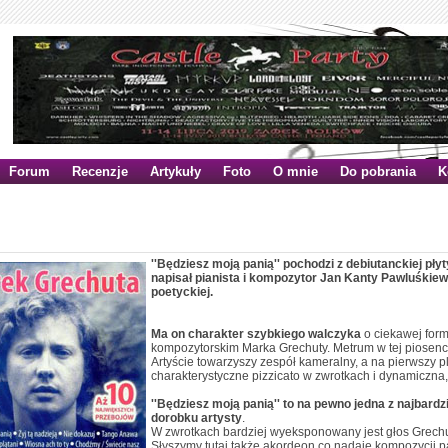
Forum
Recenzje
Artykuły
Foto
O mnie
Do pobrania
K
iesz moją panią'' - analiza
''Będziesz moją panią'' pochodzi z debiutanckiej pły
napisał pianista i kompozytor Jan Kanty Pawluśkiew
poetyckiej.
Ma on charakter szybkiego walczyka
o ciekawej for
kompozytorskim Marka Grechuty. Metrum w tej piosence j
Artyście towarzyszy zespół kameralny, a na pierwszy pl
charakterystyczne pizzicato w zwrotkach i dynamiczna,
''Będziesz moją panią'' to na pewno jedna z najbardz
dorobku artysty
.
W zwrotkach bardziej wyeksponowany jest głos Grechuty,
Słyszymy tutaj także akordeon co nadaje kompozycji p