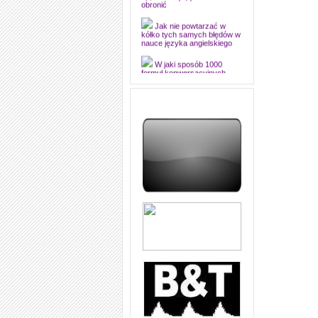
dyplomową i ją z sukcesem
obronić
Jak nie powtarzać w
kółko tych samych błędów w
nauce języka angielskiego
W jaki sposób 1000
formuł konwersacyjnych
pozwoli Ci opanować język
angielski i sprawną
komunikację
Angielskie przyimki
(prepositions) na 1000
praktycznych przykładach,
dzięki którym łatwiej je
zapamiętasz
W końcu ktoś po ludzku i
zrozumiale wytłumaczył, na
czym polega mowa zależna
(reported speech) w języku
angielskim
Jak zacząć czytać
szybciej i więcej, ale nie
dłużej!