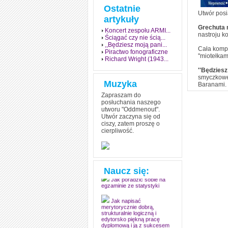
Ostatnie
Utwór posi
artykuły
Grechuta n
Koncert zespołu ARMI...
nastroju k
Ściągać czy nie ścią...
,,Będziesz moją pani...
Cała kompo
Piractwo fonograficzne
''miotełkam
Richard Wright (1943...
''Będziesz
smyczkowe 
Muzyka
Baranami.
Zapraszam do
posłuchania naszego
utworu "Oddmenout".
Utwór zaczyna się od
ciszy, zatem proszę o
cierpliwość.
Jak stworzyć fenomen
grozy w muzyce
Jak zdać każdy
egzamin? Poznaj metody
mistrzów
Naucz się:
Jak poradzić sobie na
egzaminie ze statystyki
Jak napisać
merytorycznie dobrą,
strukturalnie logiczną i
edytorsko piękną pracę