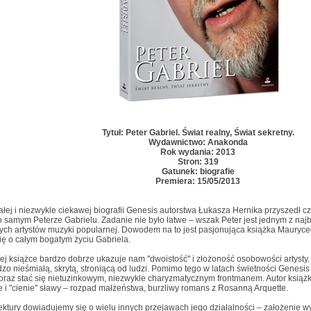
Tytuł: Peter Gabriel. Świat realny, Świat sekretny.
Wydawnictwo: Anakonda
Rok wydania: 2013
Stron: 319
Gatunek: biografie
Premiera: 15/05/2013
łej i niezwykle ciekawej biografii Genesis autorstwa Łukasza Hernika przyszedł 
 samym Peterze Gabrielu. Zadanie nie było łatwe – wszak Peter jest jednym z najb
ych artystów muzyki popularnej. Dowodem na to jest pasjonująca książka Mauryc
ę o całym bogatym życiu Gabriela.
ej książce bardzo dobrze ukazuje nam ''dwoistość'' i złożoność osobowości artysty. 
zo nieśmiałą, skrytą, stroniącą od ludzi. Pomimo tego w latach świetności Genesis
 oraz stać się nietuzinkowym, niezwykle charyzmatycznym frontmanem. Autor książki
 ale i ''cienie'' sławy – rozpad małżeństwa, burzliwy romans z Rosanną Arquette.
lektury dowiadujemy się o wielu innych przejawach jego działalności – założenie 