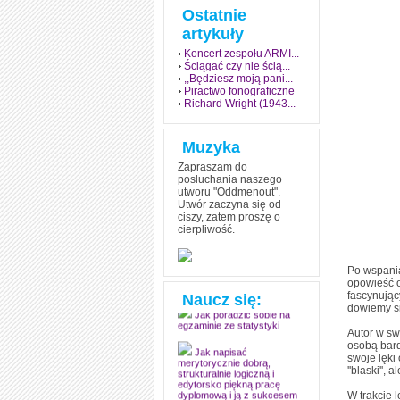
Ostatnie
artykuły
Koncert zespołu ARMI...
Ściągać czy nie ścią...
,,Będziesz moją pani...
Piractwo fonograficzne
Richard Wright (1943...
Muzyka
Zapraszam do
posłuchania naszego
utworu "Oddmenout".
Utwór zaczyna się od
ciszy, zatem proszę o
cierpliwość.
Jak stworzyć fenomen
grozy w muzyce
Po wspania
Jak zdać każdy
opowieść o
egzamin? Poznaj metody
mistrzów
fascynując
Naucz się:
dowiemy si
Jak poradzić sobie na
egzaminie ze statystyki
Autor w sw
osobą bard
swoje lęki
Jak napisać
merytorycznie dobrą,
''blaski'',
strukturalnie logiczną i
edytorsko piękną pracę
W trakcie 