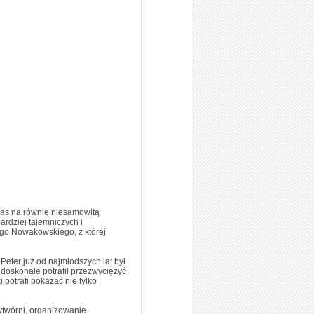
czas na równie niesamowitą
ardziej tajemniczych i
ego Nowakowskiego, z której
Peter już od najmłodszych lat był
 doskonale potrafił przezwyciężyć
 potrafi pokazać nie tylko
wytwórni, organizowanie