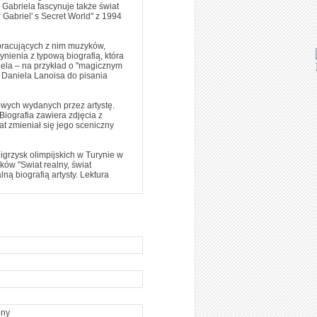
Gabriela fascynuje także świat
abriel' s Secret World'' z 1994
pracujących z nim muzyków,
ienia z typową biografią, która
iela – na przykład o ''magicznym
 Daniela Lanoisa do pisania
owych wydanych przez artystę.
iografia zawiera zdjęcia z
t zmieniał się jego sceniczny
igrzysk olimpijskich w Turynie w
ów ''Swiat realny, świat
lną biografią artysty. Lektura
ony