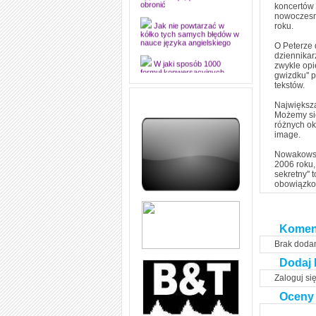
dyplomową i ją z sukcesem
koncertów 
obronić
nowoczesny
roku.
Jak nie powtarzać w
kółko tych samych błędów w
O Peterze 
nauce języka angielskiego
dziennikar
zwykle opi
W jaki sposób 1000
gwizdku'' 
formuł konwersacyjnych
tekstów.
pozwoli Ci opanować język
angielski i sprawną
komunikację
Największą
Możemy się
Angielskie przyimki
różnych ok
(prepositions) na 1000
image.
praktycznych przykładach,
dzięki którym łatwiej je
Nowakowski
zapamiętasz
2006 roku,
sekretny'' 
W końcu ktoś po ludzku i
obowiązkow
zrozumiale wytłumaczył, na
czym polega mowa zależna
(reported speech) w języku
angielskim
Komen
Jak zacząć czytać
szybciej i więcej, ale nie
Brak doda
dłużej!
Dodaj 
Zaloguj si
Oceny