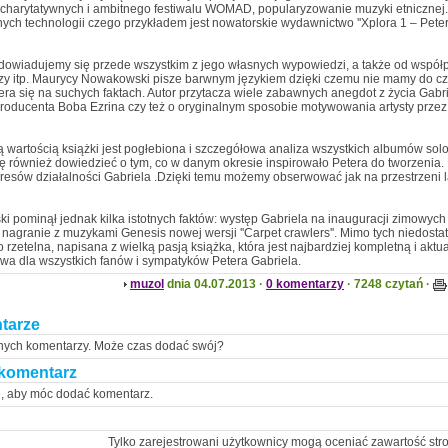
charytatywnych i ambitnego festiwalu WOMAD, popularyzowanie muzyki etnicznej. 
ch technologii czego przykładem jest nowatorskie wydawnictwo ''Xplora 1 – Peter G
dowiadujemy się przede wszystkim z jego własnych wypowiedzi, a także od współ
zy itp. Maurycy Nowakowski pisze barwnym językiem dzięki czemu nie mamy do czyn
era się na suchych faktach. Autor przytacza wiele zabawnych anegdot z życia Gabr
producenta Boba Ezrina czy też o oryginalnym sposobie motywowania artysty przez
 wartością książki jest pogłebiona i szczegółowa analiza wszystkich albumów sol
 również dowiedzieć o tym, co w danym okresie inspirowało Petera do tworzenia. B
resów działalności Gabriela .Dzięki temu możemy obserwować jak na przestrzeni la
 pominął jednak kilka istotnych faktów: występ Gabriela na inauguracji zimowych 
 nagranie z muzykami Genesis nowej wersji ''Carpet crawlers''. Mimo tych niedostatk
to rzetelna, napisana z wielką pasją książka, która jest najbardziej kompletną i aktua
a dla wszystkich fanów i sympatyków Petera Gabriela.
muzol
dnia 04.07.2013 ·
0 komentarzy
· 7248 czytań ·
tarze
nych komentarzy. Może czas dodać swój?
komentarz
ę, aby móc dodać komentarz.
Tylko zarejestrowani użytkownicy mogą oceniać zawartość str