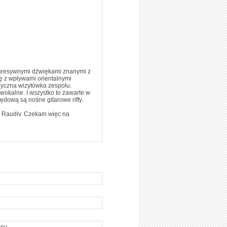
rogresywnymi dźwiękami znanymi z
ię z wpływami orientalnymi
uzyczna wizytówka zespołu.
e wokalne. I wszystko to zawarte w
pędową są nośne gitarowe riffy.
y Raudiv. Czekam więc na