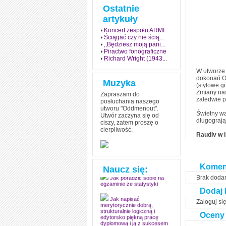
Ostatnie
artykuły
Koncert zespołu ARMI...
Ściągać czy nie ścią...
,,Będziesz moją pani...
Piractwo fonograficzne
Richard Wright (1943...
W utworze 
dokonań Op
Muzyka
(stylowe g
Zmiany nas
Zapraszam do
zaledwie p
posłuchania naszego
utworu "Oddmenout".
Świetny wa
Utwór zaczyna się od
długograją
ciszy, zatem proszę o
cierpliwość.
Jak stworzyć fenomen
Raudiv w i
grozy w muzyce
Jak zdać każdy
egzamin? Poznaj metody
Komen
mistrzów
Naucz się:
Brak doda
Jak poradzić sobie na
egzaminie ze statystyki
Dodaj 
Zaloguj si
Jak napisać
merytorycznie dobrą,
Oceny
strukturalnie logiczną i
edytorsko piękną pracę