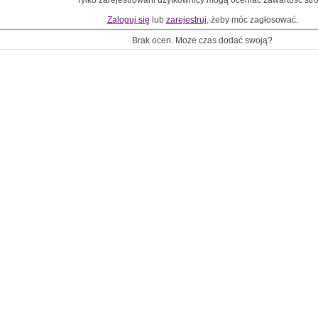
Tylko zarejestrowani użytkownicy mogą oceniać zawartość str
Zaloguj się
lub
zarejestruj
, żeby móc zagłosować.
Brak ocen. Może czas dodać swoją?