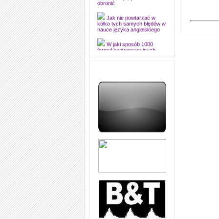
dyplomową i ją z sukcesem
obronić
Jak nie powtarzać w
kółko tych samych błędów w
nauce języka angielskiego
W jaki sposób 1000
formuł konwersacyjnych
pozwoli Ci opanować język
angielski i sprawną
komunikację
Angielskie przyimki
(prepositions) na 1000
praktycznych przykładach,
dzięki którym łatwiej je
zapamiętasz
W końcu ktoś po ludzku i
zrozumiale wytłumaczył, na
czym polega mowa zależna
(reported speech) w języku
angielskim
Jak zacząć czytać
szybciej i więcej, ale nie
dłużej!