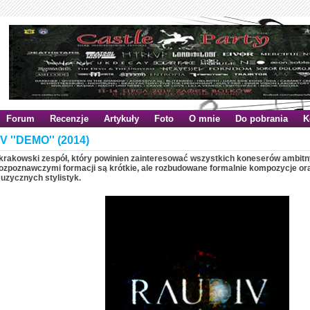
Forum
Recenzje
Artykuły
Foto
O mnie
Do pobrania
K
 ''DEMO'' (2014)
 krakowski zespół, który powinien zainteresować wszystkich koneserów ambit
ozpoznawczymi formacji są krótkie, ale rozbudowane formalnie kompozycje ora
uzycznych stylistyk.