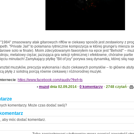
''1984'' zmasowany atak gitarowych riffów w ciekawy sposób jest zestawiony z p
eth. ''Private Jail'' to połamana rytmicznie kompozycja w której grunge'u miesza s
itarowe solo w finale). Moim zdecydowanym faworytem na epce jest ''Behold'' – m
troju, metalowy ciężar, jazzująca gra sekcji rytmicznej i efektowne, chóralne parti
ięciu minutach! Zamykający płytkę ''Bit of joy'' porywa swą dynamiką, której siłą na
rsztat muzyków, precyzja wykonania i dużo ciekawych pomysłów – to główne atut
cą płytę z solidną porcją równie ciekawej i różnorodnej muzyki.
nternecie
:
https://www.facebook.com/raudiv?fref=ts
muzol
dnia 02.09.2014 ·
0 komentarzy
· 2748 czytań ·
tarze
nych komentarzy. Może czas dodać swój?
komentarz
ę, aby móc dodać komentarz.