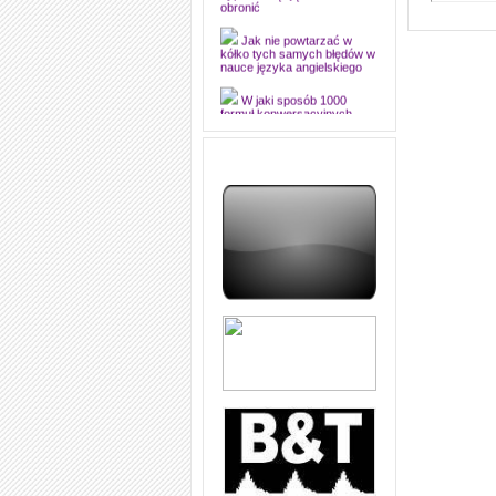
dyplomową i ją z sukcesem
obronić
Jak nie powtarzać w
kółko tych samych błędów w
nauce języka angielskiego
W jaki sposób 1000
formuł konwersacyjnych
pozwoli Ci opanować język
angielski i sprawną
komunikację
Angielskie przyimki
(prepositions) na 1000
praktycznych przykładach,
dzięki którym łatwiej je
zapamiętasz
W końcu ktoś po ludzku i
zrozumiale wytłumaczył, na
czym polega mowa zależna
(reported speech) w języku
angielskim
Jak zacząć czytać
szybciej i więcej, ale nie
dłużej!