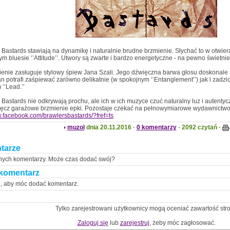
 Bastards stawiają na dynamikę i naturalnie brudne brzmienie. Słychać to w otwier
m bluesie ‘’Attitude’’. Utwory są zwarte i bardzo energetyczne - na pewno świetni
enie zasługuje stylowy śpiew Jana Szali. Jego dźwięczna barwa głosu doskonale 
n potrafi zaśpiewać zarówno delikatnie (w spokojnym ‘’Entanglement’’) jak i zadziorn
‘’Lead.’’
 Bastards nie odkrywają prochu, ale ich w ich muzyce czuć naturalny luz i autent
ręcz garażowe brzmienie epki. Pozostaje czekać na pełnowymiarowe wydawnictwo
w.facebook.com/brawlersbastards/?fref=ts
muzol
dnia 20.11.2016 ·
0 komentarzy
· 2092 czytań ·
tarze
nych komentarzy. Może czas dodać swój?
komentarz
ę, aby móc dodać komentarz.
Tylko zarejestrowani użytkownicy mogą oceniać zawartość str
Zaloguj się
lub
zarejestruj
, żeby móc zagłosować.