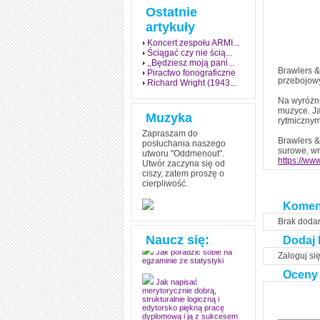
Ostatnie
artykuły
Koncert zespołu ARMI...
Ściągać czy nie ścią...
,,Będziesz moją pani...
Brawlers &
Piractwo fonograficzne
przebojowy
Richard Wright (1943...
Na wyróżni
muzyce. Ja
Muzyka
rytmicznym 
Zapraszam do
Brawlers &
posłuchania naszego
surowe, w
utworu "Oddmenout".
https://ww
Utwór zaczyna się od
ciszy, zatem proszę o
cierpliwość.
Jak stworzyć fenomen
grozy w muzyce
Komen
Jak zdać każdy
Brak doda
egzamin? Poznaj metody
mistrzów
Naucz się:
Dodaj 
Zaloguj si
Jak poradzić sobie na
egzaminie ze statystyki
Oceny
Jak napisać
merytorycznie dobrą,
strukturalnie logiczną i
edytorsko piękną pracę