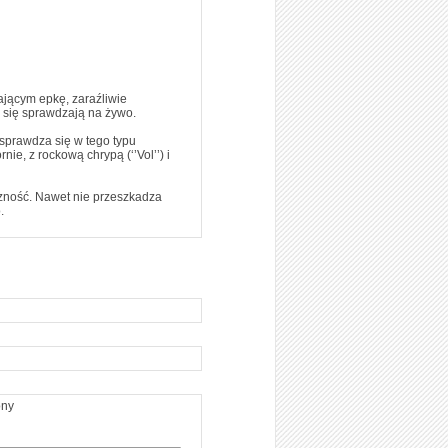
ającym epkę, zaraźliwie
e się sprawdzają na żywo.
sprawdza się w tego typu
ie, z rockową chrypą (‘’Vol’’) i
yczność. Nawet nie przeszkadza
.
ony