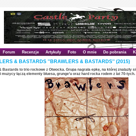
Forum
Recenzje
Artykuły
Foto
O mnie
Do pobrania
K
ERS & BASTARDS ''BRAWLERS & BASTARDS'' (2015)
 Bastards to trio rockowe z Otwocka. Grupa nagrała epkę, na której znalazły si
 muzycy łączą elementy bluesa, grunge’u oraz hard rocka rodem z lat 70-tych.