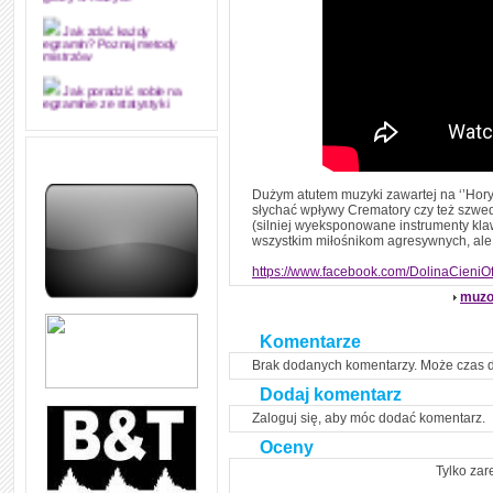
grozy w muzyce
Jak zdać każdy
egzamin? Poznaj metody
mistrzów
Jak poradzić sobie na
egzaminie ze statystyki
Jak napisać
merytorycznie dobrą,
strukturalnie logiczną i
edytorsko piękną pracę
dyplomową i ją z sukcesem
Dużym atutem muzyki zawartej na ‘’Horyz
obronić
słychać wpływy Crematory czy też szwe
(silniej wyeksponowane instrumenty kl
Jak nie powtarzać w
wszystkim miłośnikom agresywnych, ale
kółko tych samych błędów w
nauce języka angielskiego
https://www.facebook.com/DolinaCieniOffi
muzo
W jaki sposób 1000
formuł konwersacyjnych
pozwoli Ci opanować język
angielski i sprawną
Komentarze
komunikację
Brak dodanych komentarzy. Może czas 
Angielskie przyimki
Dodaj komentarz
(prepositions) na 1000
praktycznych przykładach,
Zaloguj się, aby móc dodać komentarz.
dzięki którym łatwiej je
zapamiętasz
Oceny
Tylko zar
W końcu ktoś po ludzku i
zrozumiale wytłumaczył, na