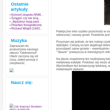
Ostatnie
artykuły
Koncert zespołu ARMI...
Ściągać czy nie ścią...
,,Będziesz moją pani...
Piractwo fonograficzne
Richard Wright (1943...
Patetyczne intro szybko przechodzi w ost
rytmicznej i rasowy growl. Podobnie jest
Muzyka
Przyznam się jednak, że ten rodzaj czys
stylistyki). Cierpią na tym skądinąd dobr
Zapraszam do
pozostawić same growle – ewentualnie w
posłuchania naszego
‘’Skazie’’ (zwłaszcza w melodyjnych ref
utworu "Oddmenout".
Utwór zaczyna się od
Na płycie znajdziemy też nastrojową ball
ciszy, zatem proszę o
metalowej estetyki. Podobać się może ut
cierpliwość.
Wyróżniłbym też kompozycję tytułową, w
metalowymi atakami.
Naucz się:
Jak stworzyć fenomen