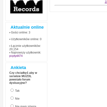
czym polega mowa zależna
Z
(reported speech) w języku
angielskim
Jak zacząć czytać
szybciej i więcej, ale nie
dłużej!
Aktualnie online
Gości online: 3
Użytkowników online: 0
Łącznie użytkowników:
20,154
Najnowszy użytkownik:
pcptydit74
Ankieta
Czy chciałbyś aby w
serwisie MUZOL
powstało forum
dyskusyjne?
Tak
Nie
Nie mam zdania