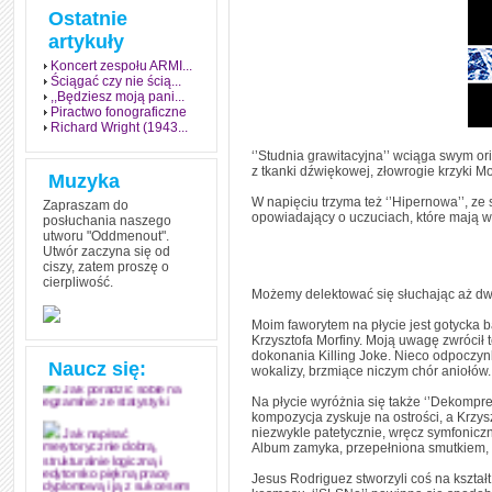
Ostatnie
artykuły
Koncert zespołu ARMI...
Ściągać czy nie ścią...
,,Będziesz moją pani...
Piractwo fonograficzne
Richard Wright (1943...
‘’Studnia grawitacyjna’’ wciąga swym or
z tkanki dźwiękowej, złowrogie krzyki Mo
Muzyka
W napięciu trzyma też ‘’Hipernowa’’, ze
Zapraszam do
opowiadający o uczuciach, które mają 
posłuchania naszego
utworu "Oddmenout".
Utwór zaczyna się od
ciszy, zatem proszę o
cierpliwość.
Jak stworzyć fenomen
Możemy delektować się słuchając aż dwó
grozy w muzyce
Moim faworytem na płycie jest gotycka b
Jak zdać każdy
Krzysztofa Morfiny. Moją uwagę zwrócił t
egzamin? Poznaj metody
dokonania Killing Joke. Nieco odpoczyn
mistrzów
Naucz się:
wokalizy, brzmiące niczym chór aniołów.
Jak poradzić sobie na
Na płycie wyróżnia się także ‘’Dekompr
egzaminie ze statystyki
kompozycja zyskuje na ostrości, a Krzys
niezwykle patetycznie, wręcz symfoniczni
Jak napisać
Album zamyka, przepełniona smutkiem, m
merytorycznie dobrą,
strukturalnie logiczną i
Jesus Rodriguez stworzyli coś na kształ
edytorsko piękną pracę
dyplomową i ją z sukcesem