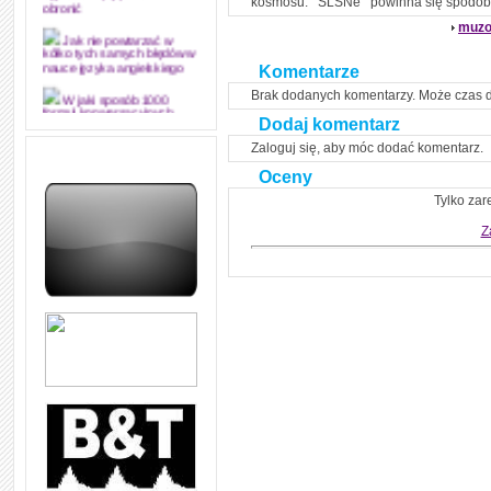
kosmosu. ‘’SLSNe’’ powinna się spodob
obronić
muzo
Jak nie powtarzać w
kółko tych samych błędów w
Komentarze
nauce języka angielskiego
Brak dodanych komentarzy. Może czas 
W jaki sposób 1000
formuł konwersacyjnych
Dodaj komentarz
pozwoli Ci opanować język
angielski i sprawną
Zaloguj się, aby móc dodać komentarz.
komunikację
Oceny
Angielskie przyimki
Tylko zar
(prepositions) na 1000
praktycznych przykładach,
dzięki którym łatwiej je
Z
zapamiętasz
W końcu ktoś po ludzku i
zrozumiale wytłumaczył, na
czym polega mowa zależna
(reported speech) w języku
angielskim
Jak zacząć czytać
szybciej i więcej, ale nie
dłużej!