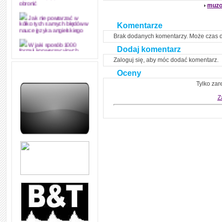
muzo
obronić
Jak nie powtarzać w
Komentarze
kółko tych samych błędów w
nauce języka angielskiego
Brak dodanych komentarzy. Może czas 
W jaki sposób 1000
Dodaj komentarz
formuł konwersacyjnych
pozwoli Ci opanować język
Zaloguj się, aby móc dodać komentarz.
angielski i sprawną
komunikację
Oceny
Tylko zar
Angielskie przyimki
(prepositions) na 1000
Z
praktycznych przykładach,
dzięki którym łatwiej je
zapamiętasz
W końcu ktoś po ludzku i
zrozumiale wytłumaczył, na
czym polega mowa zależna
(reported speech) w języku
angielskim
Jak zacząć czytać
szybciej i więcej, ale nie
dłużej!