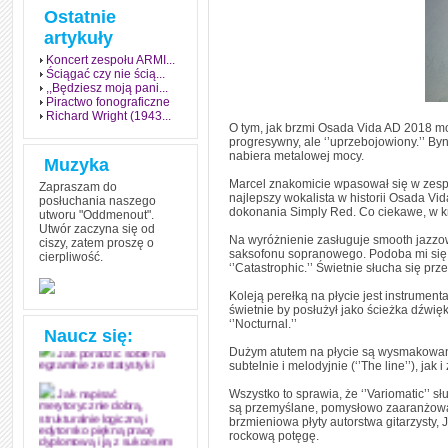
Ostatnie
artykuły
Koncert zespołu ARMI...
Ściągać czy nie ścią...
,,Będziesz moją pani...
Piractwo fonograficzne
Richard Wright (1943...
O tym, jak brzmi Osada Vida AD 2018 mo
progresywny, ale ‘’uprzebojowiony.’’ Byn
nabiera metalowej mocy.
Muzyka
Marcel znakomicie wpasował się w zespó
Zapraszam do
najlepszy wokalista w historii Osada Vid
posłuchania naszego
dokonania Simply Red. Co ciekawe, w kr
utworu "Oddmenout".
Utwór zaczyna się od
Na wyróżnienie zasługuje smooth jazzow
ciszy, zatem proszę o
saksofonu sopranowego. Podoba mi się te
cierpliwość.
Jak stworzyć fenomen
‘’Catastrophic.’’ Świetnie słucha się pr
grozy w muzyce
Koleją perełką na płycie jest instrument
Jak zdać każdy
świetnie by posłużył jako ścieżka dźwi
egzamin? Poznaj metody
‘’Nocturnal.’’
mistrzów
Naucz się:
Dużym atutem na płycie są wysmakowane,
Jak poradzić sobie na
subtelnie i melodyjnie (‘’The line’’), jak i
egzaminie ze statystyki
Wszystko to sprawia, że ‘’Variomatic’’
Jak napisać
są przemyślane, pomysłowo zaaranżow
merytorycznie dobrą,
brzmieniowa płyty autorstwa gitarzysty, J
strukturalnie logiczną i
edytorsko piękną pracę
rockową potęgę.
dyplomową i ją z sukcesem