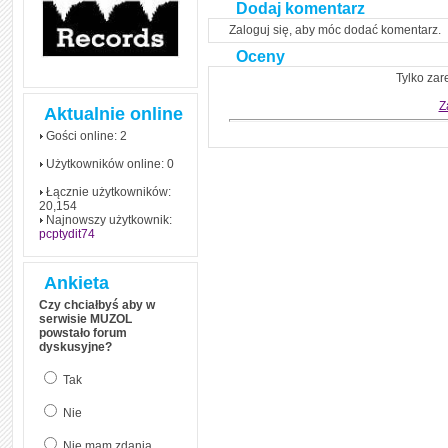
czym polega mowa zależna
Dodaj komentarz
(reported speech) w języku
angielskim
Zaloguj się, aby móc dodać komentarz.
Oceny
Jak zacząć czytać
szybciej i więcej, ale nie
Tylko zar
dłużej!
Z
Aktualnie online
Gości online: 2
Użytkowników online: 0
Łącznie użytkowników:
20,154
Najnowszy użytkownik:
pcptydit74
Ankieta
Czy chciałbyś aby w
serwisie MUZOL
powstało forum
dyskusyjne?
Tak
Nie
Nie mam zdania