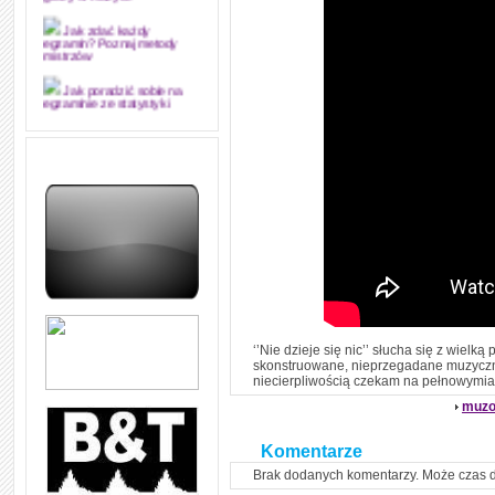
grozy w muzyce
Jak zdać każdy
egzamin? Poznaj metody
mistrzów
Jak poradzić sobie na
egzaminie ze statystyki
Jak napisać
merytorycznie dobrą,
strukturalnie logiczną i
edytorsko piękną pracę
dyplomową i ją z sukcesem
obronić
Jak nie powtarzać w
kółko tych samych błędów w
nauce języka angielskiego
W jaki sposób 1000
formuł konwersacyjnych
pozwoli Ci opanować język
angielski i sprawną
‘’Nie dzieje się nic’’ słucha się z wiel
komunikację
skonstruowane, nieprzegadane muzycznie 
niecierpliwością czekam na pełnowymi
Angielskie przyimki
(prepositions) na 1000
muzo
praktycznych przykładach,
dzięki którym łatwiej je
zapamiętasz
Komentarze
W końcu ktoś po ludzku i
Brak dodanych komentarzy. Może czas 
zrozumiale wytłumaczył, na