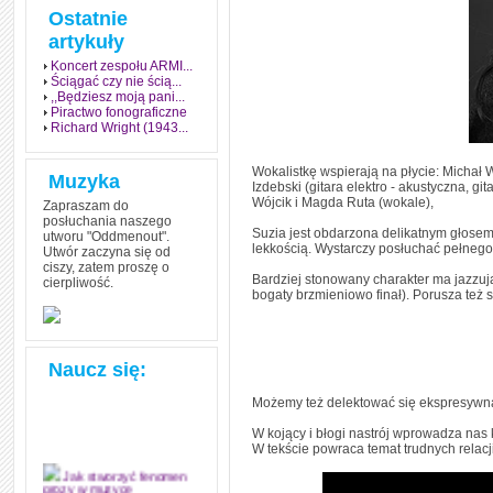
Ostatnie
artykuły
Koncert zespołu ARMI...
Ściągać czy nie ścią...
,,Będziesz moją pani...
Piractwo fonograficzne
Richard Wright (1943...
Wokalistkę wspierają na płycie: Michał W
Muzyka
Izdebski (gitara elektro - akustyczna, g
Wójcik i Magda Ruta (wokale),
Zapraszam do
posłuchania naszego
Suzia jest obdarzona delikatnym głose
utworu "Oddmenout".
lekkością. Wystarczy posłuchać pełnego r
Utwór zaczyna się od
ciszy, zatem proszę o
Bardziej stonowany charakter ma jazzują
cierpliwość.
bogaty brzmieniowo finał). Porusza też
Naucz się:
Możemy też delektować się ekspresywna s
W kojący i błogi nastrój wprowadza nas 
W tekście powraca temat trudnych relacj
Jak stworzyć fenomen