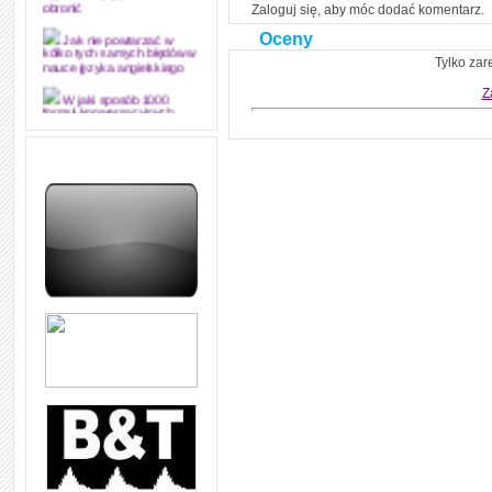
Zaloguj się, aby móc dodać komentarz.
obronić
Oceny
Jak nie powtarzać w
kółko tych samych błędów w
Tylko zar
nauce języka angielskiego
Z
W jaki sposób 1000
formuł konwersacyjnych
pozwoli Ci opanować język
angielski i sprawną
komunikację
Angielskie przyimki
(prepositions) na 1000
praktycznych przykładach,
dzięki którym łatwiej je
zapamiętasz
W końcu ktoś po ludzku i
zrozumiale wytłumaczył, na
czym polega mowa zależna
(reported speech) w języku
angielskim
Jak zacząć czytać
szybciej i więcej, ale nie
dłużej!