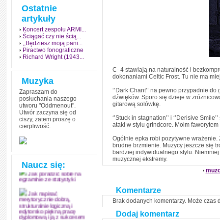
Ostatnie
artykuły
Koncert zespołu ARMI...
Ściągać czy nie ścią...
,,Będziesz moją pani...
Piractwo fonograficzne
Richard Wright (1943...
C- 4 stawiają na naturalność i bezkomp
dokonaniami Celtic Frost. Tu nie ma mie
Muzyka
‘’Dark Chant’’ na pewno przypadnie do 
Zapraszam do
dźwięków. Sporo się dzieje w zróżnicow
posłuchania naszego
gitarową solówkę.
utworu "Oddmenout".
Utwór zaczyna się od
‘’Stuck in stagnation’’ i ‘’Derisive Smil
ciszy, zatem proszę o
ataki w stylu grindcore. Moim faworytem n
cierpliwość.
Jak stworzyć fenomen
grozy w muzyce
Ogólnie epka robi pozytywne wrażenie. 
brudne brzmienie. Muzycy jeszcze się tr
Jak zdać każdy
bardziej indywidualnego stylu. Niemniej
egzamin? Poznaj metody
muzycznej ekstremy.
mistrzów
Naucz się:
muzo
Jak poradzić sobie na
egzaminie ze statystyki
Komentarze
Jak napisać
Brak dodanych komentarzy. Może czas 
merytorycznie dobrą,
strukturalnie logiczną i
Dodaj komentarz
edytorsko piękną pracę
dyplomową i ją z sukcesem