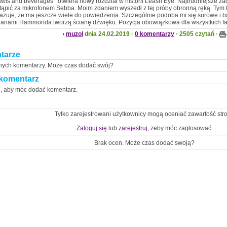
rawls and beverages’’ otwiera nowy rozdział w historii Leash Eye. Najtrudniejsze z
tąpić za mikrofonem Sebba. Moim zdaniem wyszedł z tej próby obronną ręką. Tym
kazuje, że ma jeszcze wiele do powiedzenia. Szczególnie podoba mi się surowe i
rganami Hammonda tworzą ścianę dźwięku. Pozycja obowiązkowa dla wszystkich f
muzol
dnia 24.02.2019 ·
0 komentarzy
· 2505 czytań ·
tarze
nych komentarzy. Może czas dodać swój?
komentarz
ę, aby móc dodać komentarz.
Tylko zarejestrowani użytkownicy mogą oceniać zawartość str
Zaloguj się
lub
zarejestruj
, żeby móc zagłosować.
Brak ocen. Może czas dodać swoją?