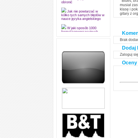
‘’Blues, b
dyplomową i ją z sukcesem
obronić
musiał zas
klasę i po
gitary z o
Jak nie powtarzać w
kółko tych samych błędów w
nauce języka angielskiego
W jaki sposób 1000
Komen
formuł konwersacyjnych
pozwoli Ci opanować język
Brak doda
angielski i sprawną
komunikację
Dodaj 
Angielskie przyimki
Zaloguj si
(prepositions) na 1000
praktycznych przykładach,
Oceny
dzięki którym łatwiej je
zapamiętasz
W końcu ktoś po ludzku i
zrozumiale wytłumaczył, na
czym polega mowa zależna
(reported speech) w języku
angielskim
Jak zacząć czytać
szybciej i więcej, ale nie
dłużej!