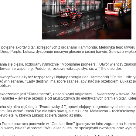
to potężne akordy gitar, sprzężonych z organami Hammonda. Melodyka tego utworu 
’ Deep Purple. Łukasz dysponuje mocnym głosem o jasnej barwie. Śpiewa z większ
ania się ciężki, rozbujany rytmicznie ‘’Moonshine pioneers.’’ Utwór wieńczy znakomit
olówce nie wspomnę. Podobne, rockowe wibracje słychać w ‘’The disorder.’’
aworytów należy też rozpędzony i kipiący energią (ten Hammond!) ‘’On fire.’’ Nic 
nać w nieznane. ‘’Lady destiny’’ ma spore szanse, aby stać się przebojem. Łukasz 
oblicze.
koczeniem jest ‘’Planet terror’’, z osobliwymi odgłosami… świerszczy w trawie. Z
harakter – świetne przejście od akustycznych do elektrycznych brzmień gitar. Kole
cha się ultra ciężkiego ‘’Twardowsky, J.’’, opowiadający o legendarnym i nieustr
m. Jak widać Leash Eye nie tylko bawią, ale też uczą. Metaliczno – rock’n’rollowy dr
hevrolete’ w których Łukasz zdziera gardło aż miło.
Purple powraca ponownie w ‘’One last time’’ (patetyczne intro zagrane na Hammo
aoliwiony blues’’ w postaci ‘’Well oiled blues’’ ze spokojnymi zwrotkami oraz wybu