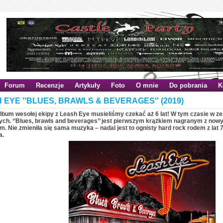
Forum
Recenzje
Artykuły
Foto
O mnie
Do pobrania
K
 EYE ''BLUES, BRAWLS & BEVERAGES'' (2019)
lbum wesołej ekipy z Leash Eye musieliśmy czekać aż 6 lat! W tym czasie w ze
ych. ‘’Blues, brawls and beverages’’ jest pierwszym krążkiem nagranym z nowy
. Nie zmieniła się sama muzyka – nadal jest to ognisty hard rock rodem z lat 
a.