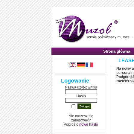
Strona główna
LEASH
Na nowy a
personaln
Podgórskim
Logowanie
rock’n’roll
Nazwa użytkownika
Hasło
Nie możesz się
zalogować?
Poproś o
nowe hasło