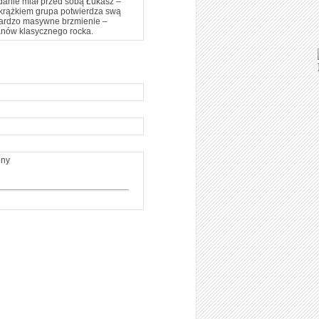
adanie miał przed sobą Łukasz –
 krążkiem grupa potwierdza swą
 bardzo masywne brzmienie –
anów klasycznego rocka.
ony