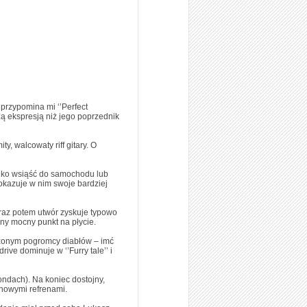
przypomina mi ‘’Perfect
ą ekspresją niż jego poprzednik
y, walcowaty riff gitary. O
tylko wsiąść do samochodu lub
pokazuje w nim swoje bardziej
araz potem utwór zyskuje typowo
jny mocny punkt na płycie.
aszonym pogromcy diabłów – imć
ive dominuje w ‘’Furry tale’’ i
ndach). Na koniec dostojny,
chowymi refrenami.