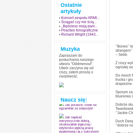
Ostatnie
artykuły
Koncert zespołu ARMI...
Ściągać czy nie ścią...
,,Będziesz moją pani...
Piractwo fonograficzne
Richard Wright (1943...
‘’Bones’’ 
Muzyka
strangers’
– Sebb.
Zapraszam do
posłuchania naszego
Z ciszy wył
utworu "Oddmenout".
ognistej s
Utwór zaczyna się od
ciszy, zatem proszę o
Do moich f
cierpliwość.
Jak stworzyć fenomen
trucka i g
grozy w muzyce
drapieżne 
Jak zdać każdy
Sporym zas
egzamin? Poznaj metody
bluesowy c
mistrzów
Naucz się:
Dobrze słu
Jak poradzić sobie na
Twardowski
egzaminie ze statystyki
‘’Jackie C
Jak napisać
Duch Deep 
merytorycznie dobrą,
‘’dobrze n
strukturalnie logiczną i
edytorsko piękną pracę