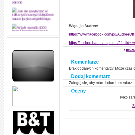
obronić
Jak nie powtarzać w
kółko tych samych błędów w
nauce języka angielskiego
Więcej o Audree:
W jaki sposób 1000
formuł konwersacyjnych
https://www.facebook.com/pg/AudreeOffi
pozwoli Ci opanować język
angielski i sprawną
https://audree.bandcamp.com/?fbc
komunikację
muzo
Angielskie przyimki
(prepositions) na 1000
praktycznych przykładach,
Komentarze
dzięki którym łatwiej je
zapamiętasz
Brak dodanych komentarzy. Może czas 
Dodaj komentarz
W końcu ktoś po ludzku i
zrozumiale wytłumaczył, na
Zaloguj się, aby móc dodać komentarz.
czym polega mowa zależna
(reported speech) w języku
Oceny
angielskim
Tylko zar
Jak zacząć czytać
szybciej i więcej, ale nie
Z
dłużej!