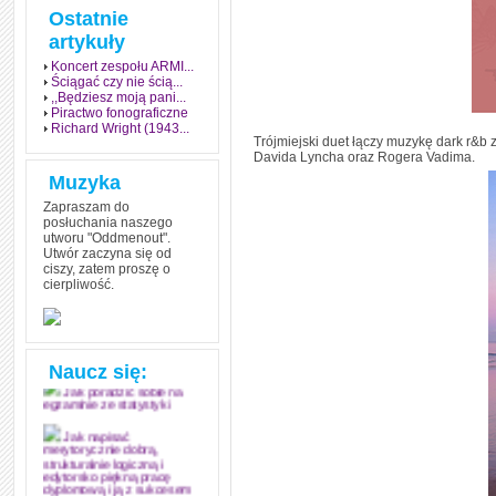
Ostatnie
artykuły
Koncert zespołu ARMI...
Ściągać czy nie ścią...
,,Będziesz moją pani...
Piractwo fonograficzne
Richard Wright (1943...
Trójmiejski duet łączy muzykę dark r&b
Davida Lyncha oraz Rogera Vadima.
Muzyka
Zapraszam do
posłuchania naszego
utworu "Oddmenout".
Utwór zaczyna się od
ciszy, zatem proszę o
cierpliwość.
Jak stworzyć fenomen
grozy w muzyce
Jak zdać każdy
egzamin? Poznaj metody
mistrzów
Naucz się:
Jak poradzić sobie na
egzaminie ze statystyki
Jak napisać
merytorycznie dobrą,
strukturalnie logiczną i
edytorsko piękną pracę
dyplomową i ją z sukcesem