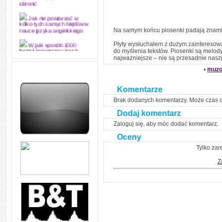
obronić
Jak nie powtarzać w
kółko tych samych błędów w
Na samym końcu piosenki padają znamie
nauce języka angielskiego
Płyty wysłuchałem z dużym zainteresowa
W jaki sposób 1000
do myślenia tekstów. Piosenki są melod
formuł konwersacyjnych
najważniejsze – nie są przesadnie na
pozwoli Ci opanować język
angielski i sprawną
muzo
komunikację
Angielskie przyimki
Komentarze
(prepositions) na 1000
praktycznych przykładach,
Brak dodanych komentarzy. Może czas 
dzięki którym łatwiej je
zapamiętasz
Dodaj komentarz
Zaloguj się, aby móc dodać komentarz.
W końcu ktoś po ludzku i
zrozumiale wytłumaczył, na
Oceny
czym polega mowa zależna
(reported speech) w języku
Tylko zar
angielskim
Z
Jak zacząć czytać
szybciej i więcej, ale nie
dłużej!