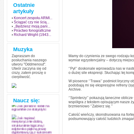
Ostatnie
artykuły
Koncert zespołu ARMI...
Ściągać czy nie ścią...
,,Będziesz moją pani...
Piractwo fonograficzne
Richard Wright (1943...
Muzyka
Zapraszam do
Mamy do czynienia ze swego rodzaju kon
posłuchania naszego
wymiar egzystencjalny – dotyczą miejsca
utworu "Oddmenout".
Utwór zaczyna się od
‘’Pył’’ doskonale wprowadza nas w nastró
ciszy, zatem proszę o
o dużej sile ekspresji. Słuchając tej k
cierpliwość.
Jak stworzyć fenomen
W piosence ‘’Trawa’’ podmiot liryczny o
grozy w muzyce
podobają mi się ekspresyjne refreny (sy
Archive.
Jak zdać każdy
egzamin? Poznaj metody
‘’Sprinterzy’’ pokazują taneczne oblic
mistrzów
Naucz się:
współgra z tekstem opisującym nasze życ
brzmieniowo ‘’Zabierz się.’’
Jak poradzić sobie na
egzaminie ze statystyki
Całość wieńczy, skonstruowana na fortep
podsumowujący całość ludzkich zmagań
Jak napisać
merytorycznie dobrą,
strukturalnie logiczną i
edytorsko piękną pracę
dyplomową i ją z sukcesem