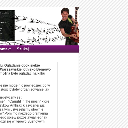
ontakt
Szukaj
lu. Oglądanie obok siebie
u. Warszawskie lotnisko Bemowo
 można było oglądać na kilku
ie nie mogę nic powiedzieć bo w
złość byłoby organizowanie tak
ergetyczny set.
'' i ,''Caught in the mosh'' które
zyków Anthrax klasycznej już
za tym usłyszeliśmy głównie
e law''.Pomimo niezłego brzmienia
 jego śpiew pozostawiał jednak
awdził się w typowo Bushowym