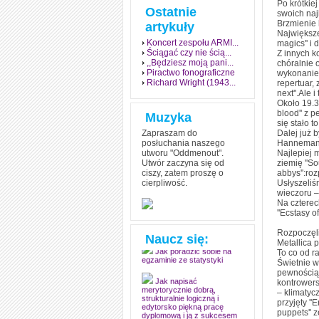
Po krótkie
Ostatnie
swoich naj
Brzmienie 
artykuły
Największe
Koncert zespołu ARMI...
magics'' i
Ściągać czy nie ścią...
Z innych ko
,,Będziesz moją pani...
chóralnie 
Piractwo fonograficzne
wykonanie 
Richard Wright (1943...
repertuar,
next''.Ale
Około 19.3
blood'' z 
Muzyka
się stało 
Zapraszam do
Dalej już 
posłuchania naszego
Hannemana. 
utworu "Oddmenout".
Najlepiej 
Utwór zaczyna się od
ziemię ''S
ciszy, zatem proszę o
abbys'':ro
cierpliwość.
Usłyszeliśm
Jak stworzyć fenomen
wieczoru –
grozy w muzyce
Na czterec
''Ecstasy o
Jak zdać każdy
egzamin? Poznaj metody
Rozpoczęli
mistrzów
Naucz się:
Metallica p
To co od r
Jak poradzić sobie na
Świetnie wy
egzaminie ze statystyki
pewnością 
kontrowersy
Jak napisać
– klimatycz
merytorycznie dobrą,
przyjęty ''
strukturalnie logiczną i
edytorsko piękną pracę
puppets'' 