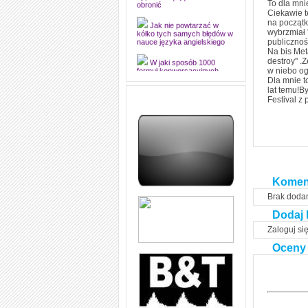
dyplomową i ją z sukcesem
To dla mni
obronić
Ciekawie t
na początku
Jak nie powtarzać w
wybrzmiał 
kółko tych samych błędów w
publicznoś
nauce języka angielskiego
Na bis Met
destroy'' 
W jaki sposób 1000
w niebo og
formuł konwersacyjnych
Dla mnie t
pozwoli Ci opanować język
lat temu!B
angielski i sprawną
Festival z 
komunikację
Angielskie przyimki
(prepositions) na 1000
praktycznych przykładach,
dzięki którym łatwiej je
zapamiętasz
W końcu ktoś po ludzku i
Komen
zrozumiale wytłumaczył, na
czym polega mowa zależna
Brak doda
(reported speech) w języku
angielskim
Dodaj 
Jak zacząć czytać
Zaloguj si
szybciej i więcej, ale nie
dłużej!
Oceny