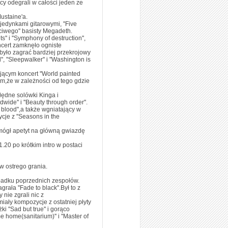
y odegrali w całości jeden ze
ustaine'a.
jedynkami gitarowymi, ''Five
ściwego'' basisty Megadeth.
'' i ''Symphony of destruction'',
ncert zamknęło ogniste
 było zagrać bardziej przekrojowy
''Sleepwalker'' i ''Washington is
jącym koncert ''World painted
łem,że w zależności od tego gdzie
błędne solówki Kinga i
ide'' i ''Beauty through order''.
 blood'',a także wgniatający w
cje z ''Seasons in the
i wzmógł apetyt na główną gwiazdę
.20 po krótkim intro w postaci
w ostrego grania.
zypadku poprzednich zespołów.
rała ''Fade to black''.Był to z
nie zgrali nic z
miały kompozycje z ostatniej płyty
ki ''Sad but true'' i gorąco
 home(sanitarium)'' i ''Master of