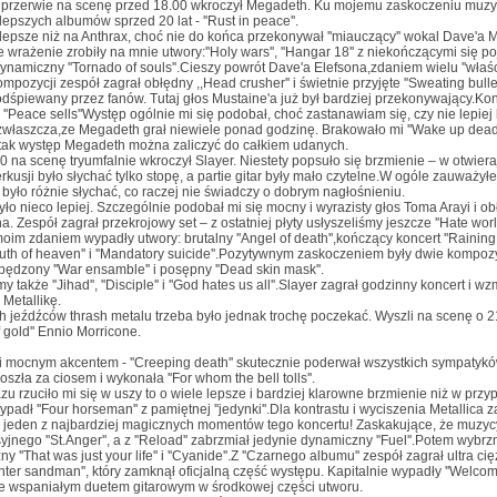
j przerwie na scenę przed 18.00 wkroczył Megadeth. Ku mojemu zaskoczeniu muzyc
lepszych albumów sprzed 20 lat - ''Rust in peace''.
lepsze niż na Anthrax, choć nie do końca przekonywał ''miauczący'' wokal Dave'a M
 wrażenie zrobiły na mnie utwory:''Holy wars'', ''Hangar 18'' z niekończącymi się po
 dynamiczny ''Tornado of souls''.Cieszy powrót Dave'a Elefsona,zdaniem wielu ''wła
mpozycji zespół zagrał obłędny ,,Head crusher'' i świetnie przyjęte ''Sweating bullets
odśpiewany przez fanów. Tutaj głos Mustaine'a już był bardziej przekonywający.Ko
''Peace sells''Występ ogólnie mi się podobał, choć zastanawiam się, czy nie lepiej
 zwłaszcza,ze Megadeth grał niewiele ponad godzinę. Brakowało mi ''Wake up dead'', 
 i tak występ Megadeth można zaliczyć do całkiem udanych.
0 na scenę tryumfalnie wkroczył Slayer. Niestety popsuło się brzmienie – w otwiera
perkusji było słychać tylko stopę, a partie gitar były mało czytelne.W ogóle zauważy
to było różnie słychać, co raczej nie świadczy o dobrym nagłośnieniu.
było nieco lepiej. Szczególnie podobał mi się mocny i wyrazisty głos Toma Arayi i o
Zespół zagrał przekrojowy set – z ostatniej płyty usłyszeliśmy jeszcze ''Hate worldw
moim zdaniem wypadły utwory: brutalny ''Angel of death'',kończący koncert ''Raining
outh of heaven'' i ''Mandatory suicide''.Pozytywnym zaskoczeniem były dwie kompozy
zpędzony ''War ensamble'' i posępny ''Dead skin mask''.
y także ''Jihad'', ''Disciple'' i ''God hates us all''.Slayer zagrał godzinny koncert 
 Metallikę.
h jeźdźców thrash metalu trzeba było jednak trochę poczekać. Wyszli na scenę o 21
f gold'' Ennio Morricone.
 mocnym akcentem - ''Creeping death'' skutecznie poderwał wszystkich sympatykó
oszła za ciosem i wykonała ''For whom the bell tolls''.
azu rzuciło mi się w uszy to o wiele lepsze i bardziej klarowne brzmienie niż w pr
padł ''Four horseman'' z pamiętnej ''jedynki''.Dla kontrastu i wyciszenia Metallica zag
jeden z najbardziej magicznych momentów tego koncertu! Zaskakujące, że muzycy 
jnego ''St.Anger'', a z ''Reload'' zabrzmiał jedynie dynamiczny ''Fuel''.Potem wybrz
ny ''That was just your life'' i ''Cyanide''.Z ''Czarnego albumu'' zespół zagrał ultra cięż
Enter sandman'', który zamknął oficjalną część występu. Kapitalnie wypadły ''Welcome
ze wspaniałym duetem gitarowym w środkowej części utworu.