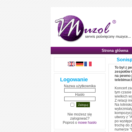
Strona główna
Sonisp
To był z p
zespołów 
na pewno j
Logowanie
telebimac
Nazwa użytkownika
Koncert za
tym czasie
Hasło
wielkich 
Z relacji 
Na lotnisko
wybrzmiały
kompozycji
Nie możesz się
utwory z ''
zalogować?
po występi
Poproś o
nowe hasło
trochę do 
numerze ''O