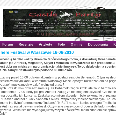
Forum
Recenzje
Artykuły
Foto
O mnie
Do pobrania
K
here Festival w Warszawie 16-06-2010
ewnością bardzo ważny dzień dla fanów ostrego rocka, a dokładniej thrash meta
takich jak Anthrax, Megadeth, Slayer i Metallica to wydarzenie bez precedens
est dobrym miejscem na organizacje takiej imprezy. To co działo się na scenie
h. Na samym festiwalu było podobno 80.000 osób.
czął się przed 16.00 polskim akcentem w postaci zespołu Behemoth. O tym występ
 stałem w dużym korku w centrum Warszawy. Może lepszym rozwiązaniem na przys
wydarzeń muzycznych w dzień wolny od pracy?
innych uczestników dowiedziałem się, że Behemoth zagrał krótki,ale za to bardzo en
 dotarłem o 17.00 kiedy już grał Anthrax. Żałuję,że nie mogłem usłyszeć ''Got the time
 na początku ich koncertu. Zaskakująco miłym akcentem było wykonanie przez mu
 ''Heaven and hell'' Black Sabbath z okresu współpracy z nieodżałowanym Dio. Po
Among the living'':energetyczny ''Indians'', ''N.F.L'' i na sam koniec występu ''I'm th
e Anthrax został pewien niedosyt. Oczywiście cieszy powrót Joey'a Belladonny,ale
życzenia. Wokalista nie wyciągał już wyższych dźwięków i moim zdaniem nie spr
nly''.