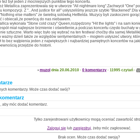
e też był jeden z mocniejszych punktów tego koncertu.
eż Metallica zaprezentowała się w utworze ''All nightmare long''.Zachwycił ''One'' 
 kompozycji. Z ''...And justice for all'' usłyszeliśmy jeszcze szybki ''Blackened''.Dl
''Nothing else matters'' ze świetną solówką Hetfielda. Muzycy byli zaskoczeni gor
ć i obiecali,że powrócą do nas niebawem.
allica wykonała ''Stone cold crazy'' Queen,rozpędzony ''Hit the lights'' i na sam k
.Zespół miał najlepsze brzmienie i oświetlenie,a podczas koncertu często buchały w 
nie sztuczne. Warto więc było się wybrać na ten festiwal choćby dla samej Metalliki
o ważny dzień także ze względów sentymentalnych – mogłem usłyszeć utwory, któr
ył to bez wątpienia jeden z największych i najbardziej pamiętnych koncertów na ja
pewnością przejdzie do historii.
muzol
dnia 20.06.2010 ·
0 komentarzy
· 11995 czytań ·
tarze
nych komentarzy. Może czas dodać swój?
komentarz
ę, aby móc dodać komentarz.
Tylko zarejestrowani użytkownicy mogą oceniać zawartość str
Zaloguj się
lub
zarejestruj
, żeby móc zagłosować.
Brak ocen. Może czas dodać swoją?