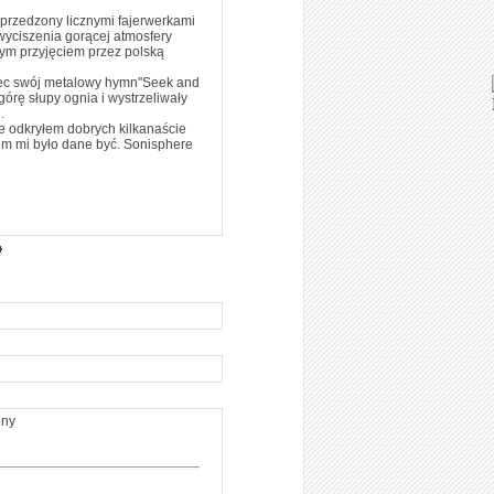
poprzedzony licznymi fajerwerkami
a wyciszenia gorącej atmosfery
ącym przyjęciem przez polską
oniec swój metalowy hymn''Seek and
górę słupy ognia i wystrzeliwały
.
e odkryłem dobrych kilkanaście
kim mi było dane być. Sonisphere
ony