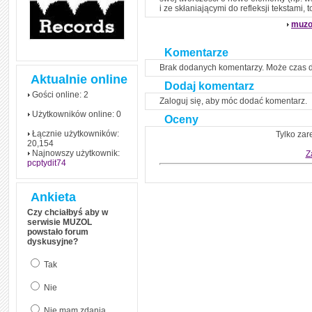
czym polega mowa zależna
i ze skłaniającymi do refleksji tekstam
(reported speech) w języku
angielskim
muzo
Jak zacząć czytać
szybciej i więcej, ale nie
Komentarze
dłużej!
Brak dodanych komentarzy. Może czas 
Aktualnie online
Dodaj komentarz
Gości online: 2
Zaloguj się, aby móc dodać komentarz.
Użytkowników online: 0
Oceny
Łącznie użytkowników:
Tylko zar
20,154
Najnowszy użytkownik:
Z
pcptydit74
Ankieta
Czy chciałbyś aby w
serwisie MUZOL
powstało forum
dyskusyjne?
Tak
Nie
Nie mam zdania