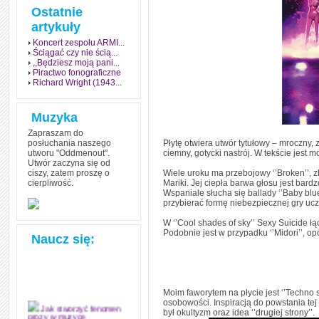
Ostatnie
artykuły
Koncert zespołu ARMI...
Ściągać czy nie ścią...
,,Będziesz moją pani...
Piractwo fonograficzne
Richard Wright (1943...
Muzyka
Zapraszam do
posłuchania naszego
Płytę otwiera utwór tytułowy – mroczny
utworu "Oddmenout".
ciemny, gotycki nastrój. W tekście jest
Utwór zaczyna się od
ciszy, zatem proszę o
Wiele uroku ma przebojowy ‘’Broken’’,
cierpliwość.
Mariki. Jej ciepła barwa głosu jest ba
Wspaniale słucha się ballady ‘’Baby blue
przybierać formę niebezpiecznej gry ucz
W ‘’Cool shades of sky’’ Sexy Suicide łą
Podobnie jest w przypadku ‘’Midori’’, o
Naucz się:
Moim faworytem na płycie jest ‘’Techno 
osobowości. Inspiracją do powstania tej
był okultyzm oraz idea ‘’drugiej strony’’.
Jak stworzyć fenomen