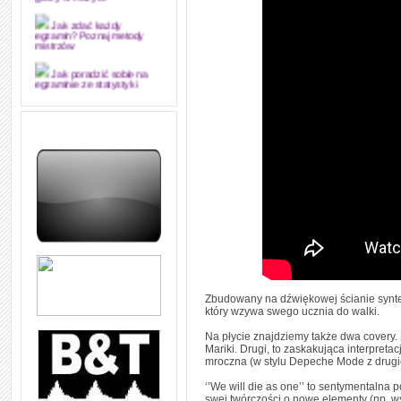
grozy w muzyce
Jak zdać każdy
egzamin? Poznaj metody
mistrzów
Jak poradzić sobie na
egzaminie ze statystyki
Jak napisać
merytorycznie dobrą,
strukturalnie logiczną i
edytorsko piękną pracę
dyplomową i ją z sukcesem
obronić
Jak nie powtarzać w
kółko tych samych błędów w
nauce języka angielskiego
W jaki sposób 1000
formuł konwersacyjnych
pozwoli Ci opanować język
angielski i sprawną
komunikację
Zbudowany na dźwiękowej ścianie synte
który wzywa swego ucznia do walki.
Angielskie przyimki
(prepositions) na 1000
praktycznych przykładach,
Na płycie znajdziemy także dwa covery. 
dzięki którym łatwiej je
Mariki. Drugi, to zaskakująca interpretac
zapamiętasz
mroczna (w stylu Depeche Mode z drugiej
W końcu ktoś po ludzku i
‘’We will die as one’’ to sentymentalna
zrozumiale wytłumaczył, na
swej twórczości o nowe elementy (np. ws