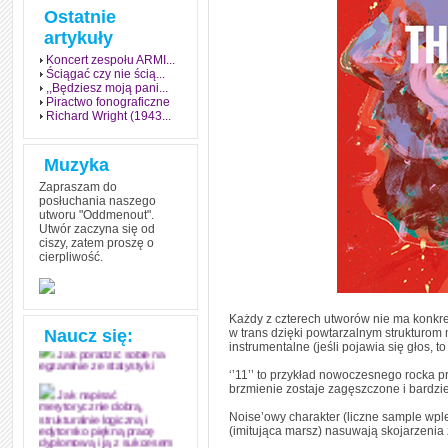
Ostatnie
artykuły
Koncert zespołu ARMI...
Ściągać czy nie ścią...
,,Będziesz moją pani...
Piractwo fonograficzne
Richard Wright (1943...
Muzyka
Zapraszam do
posłuchania naszego
utworu "Oddmenout".
Utwór zaczyna się od
ciszy, zatem proszę o
cierpliwość.
Jak stworzyć fenomen
grozy w muzyce
Jak zdać każdy
egzamin? Poznaj metody
Każdy z czterech utworów nie ma konkretne
mistrzów
Naucz się:
w trans dzięki powtarzalnym strukturom
instrumentalne (jeśli pojawia się głos, t
Jak poradzić sobie na
egzaminie ze statystyki
‘’11’’ to przykład nowoczesnego rocka pr
brzmienie zostaje zagęszczone i bardzie
Jak napisać
merytorycznie dobrą,
Noise’owy charakter (liczne sample wplec
strukturalnie logiczną i
(imitująca marsz) nasuwają skojarzenia z 
edytorsko piękną pracę
dyplomową i ją z sukcesem