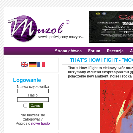
Strona główna
Forum
Recenzje
A
THAT'S HOW I FIGHT - ''MO
That’s How I Fight to ciekawy twór mu
utrzymany w duchu ekspresjonizmu (g
połączenie new ambient, noise i rock
Logowanie
Nazwa użytkownika
Hasło
Nie możesz się
zalogować?
Poproś o
nowe hasło