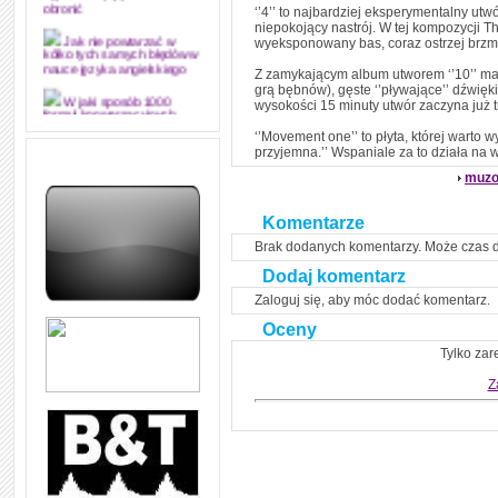
‘’4’’ to najbardziej eksperymentalny ut
obronić
niepokojący nastrój. W tej kompozycji T
wyeksponowany bas, coraz ostrzej brzmi
Jak nie powtarzać w
kółko tych samych błędów w
nauce języka angielskiego
Z zamykającym album utworem ‘’10’’ mam
grą bębnów), gęste ‘’pływające’’ dźwięki
wysokości 15 minuty utwór zaczyna już 
W jaki sposób 1000
formuł konwersacyjnych
pozwoli Ci opanować język
‘’Movement one’’ to płyta, której warto 
angielski i sprawną
przyjemna.’’ Wspaniale za to działa na 
komunikację
muzo
Angielskie przyimki
(prepositions) na 1000
praktycznych przykładach,
Komentarze
dzięki którym łatwiej je
Brak dodanych komentarzy. Może czas 
zapamiętasz
Dodaj komentarz
W końcu ktoś po ludzku i
zrozumiale wytłumaczył, na
Zaloguj się, aby móc dodać komentarz.
czym polega mowa zależna
(reported speech) w języku
Oceny
angielskim
Tylko zar
Jak zacząć czytać
szybciej i więcej, ale nie
Z
dłużej!