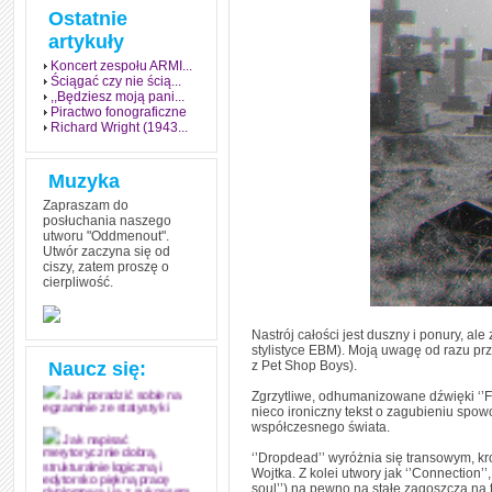
Ostatnie
artykuły
Koncert zespołu ARMI...
Ściągać czy nie ścią...
,,Będziesz moją pani...
Piractwo fonograficzne
Richard Wright (1943...
Muzyka
Zapraszam do
posłuchania naszego
utworu "Oddmenout".
Utwór zaczyna się od
ciszy, zatem proszę o
cierpliwość.
Jak stworzyć fenomen
grozy w muzyce
Nastrój całości jest duszny i ponury, a
Jak zdać każdy
stylistyce EBM). Moją uwagę od razu prz
egzamin? Poznaj metody
Naucz się:
z Pet Shop Boys).
mistrzów
Zgrzytliwe, odhumanizowane dźwięki ‘’F
Jak poradzić sobie na
nieco ironiczny tekst o zagubieniu sp
egzaminie ze statystyki
współczesnego świata.
Jak napisać
‘’Dropdead’’ wyróżnia się transowym, k
merytorycznie dobrą,
strukturalnie logiczną i
Wojtka. Z kolei utwory jak ‘’Connection’’
edytorsko piękną pracę
soul’’) na pewno na stałe zagoszczą na 