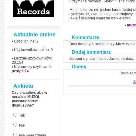
utrzymane również ‘’Story’’ i ‘’The clicks
Mimo faktu, że nie jestem fanem takiej 
syntetyczne, zwarte i mają przebojowy 
jakiejś szalonej imprezie dark electro.
muzo
Aktualnie online
Komentarze
Gości online: 2
Brak dodanych komentarzy. Może czas 
Użytkowników online: 0
Dodaj komentarz
Łącznie użytkowników:
Zaloguj się, aby móc dodać komentarz.
20,154
Oceny
Najnowszy użytkownik:
pcptydit74
Tylko zar
Z
Ankieta
Czy chciałbyś aby w
serwisie MUZOL
powstało forum
dyskusyjne?
Tak
Nie
Nie mam zdania