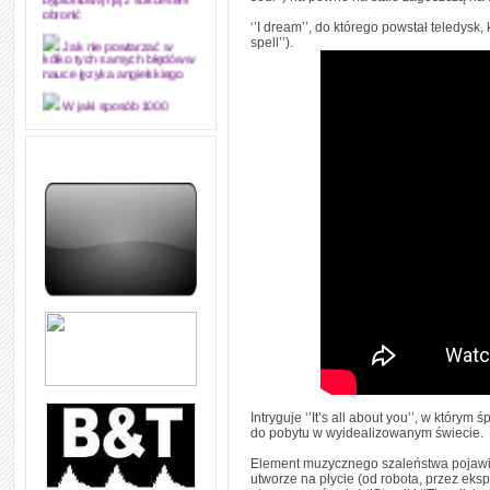
dyplomową i ją z sukcesem
obronić
‘’I dream’’, do którego powstał teledys
spell’’).
Jak nie powtarzać w
kółko tych samych błędów w
nauce języka angielskiego
W jaki sposób 1000
formuł konwersacyjnych
pozwoli Ci opanować język
angielski i sprawną
komunikację
Angielskie przyimki
(prepositions) na 1000
praktycznych przykładach,
dzięki którym łatwiej je
zapamiętasz
W końcu ktoś po ludzku i
zrozumiale wytłumaczył, na
czym polega mowa zależna
(reported speech) w języku
angielskim
Jak zacząć czytać
szybciej i więcej, ale nie
dłużej!
Intryguje ‘’It’s all about you’’, w który
do pobytu w wyidealizowanym świecie.
Element muzycznego szaleństwa pojawia
utworze na płycie (od robota, przez eks