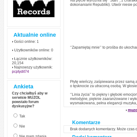
Na płycie wyróżnia się ‘’Start’’, z char
czym polega mowa zależna
dokonaniami Republiki). Utwór niesie p
(reported speech) w języku
angielskim
Jak zacząć czytać
szybciej i więcej, ale nie
dłużej!
Aktualnie online
Gości online: 1
‘’Zapamiętaj mnie’’ to prośba do ukoch
Użytkowników online: 0
Łącznie użytkowników:
20,154
Najnowszy użytkownik:
pcptydit74
Płytę wieńczy, zaśpiewana przez samą ar
Ankieta
o tęsknocie za utraconą osobą. W głosie K
Czy chciałbyś aby w
‘’Linia życia’’ to piękny i głęboki emocj
serwisie MUZOL
melodyjne, pięknie zaaranżowane i wykon
powstało forum
wysmakowana, pełna elegancji muzyka, 
dyskusyjne?
muzo
Tak
Komentarze
Nie
Brak dodanych komentarzy. Może czas 
Nie mam zdania