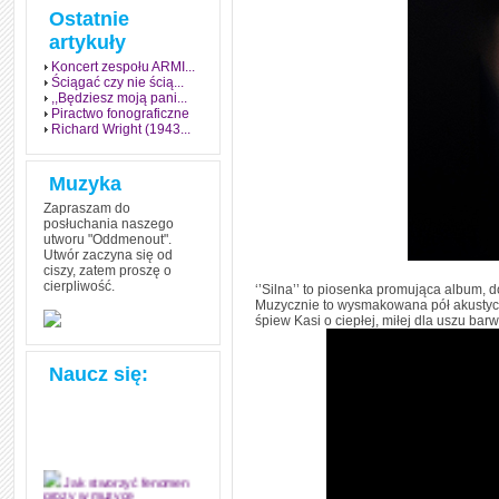
Ostatnie
artykuły
Koncert zespołu ARMI...
Ściągać czy nie ścią...
,,Będziesz moją pani...
Piractwo fonograficzne
Richard Wright (1943...
Muzyka
Zapraszam do
posłuchania naszego
utworu "Oddmenout".
Utwór zaczyna się od
ciszy, zatem proszę o
cierpliwość.
‘’Silna’’ to piosenka promująca album, d
Muzycznie to wysmakowana pół akustycz
śpiew Kasi o ciepłej, miłej dla uszu barw
Naucz się:
Jak stworzyć fenomen