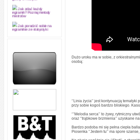
grozy w muzyce
Jak zdać każdy
egzamin? Poznaj metody
mistrzów
Jak poradzić sobie na
egzaminie ze statystyki
Jak napisać
merytorycznie dobrą,
strukturalnie logiczną i
edytorsko piękną pracę
dyplomową i ją z sukcesem
Dużo uroku ma w sobie, z orkiestralnym
obronić
osobą:
Jak nie powtarzać w
kółko tych samych błędów w
nauce języka angielskiego
W jaki sposób 1000
formuł konwersacyjnych
pozwoli Ci opanować język
angielski i sprawną
komunikację
‘’Linia życia’’ jest kontynuacją tematyki
przy sobie kogoś bardzo bliskiego. Kas
Angielskie przyimki
(prepositions) na 1000
‘’’Melodia serca’’ to żywy, rytmiczny u
praktycznych przykładach,
oraz ‘’trąbkowe brzmienia’’ uzyskane n
dzięki którym łatwiej je
zapamiętasz
Bardzo podoba mi się pełna ciepła balla
Piosenka ‘’Jestem tu’’ ma spore szanse
W końcu ktoś po ludzku i
zrozumiale wytłumaczył, na