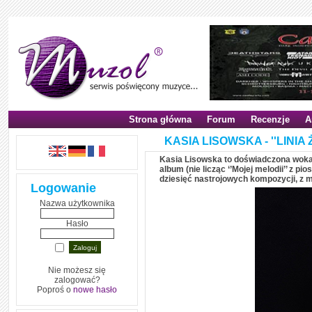
Strona główna
Forum
Recenzje
A
KASIA LISOWSKA - ''LINIA Ż
Kasia Lisowska to doświadczona wokali
album (nie licząc ‘’Mojej melodii’’ z pi
dziesięć nastrojowych kompozycji, z m
Logowanie
Nazwa użytkownika
Hasło
Nie możesz się
zalogować?
Poproś o
nowe hasło