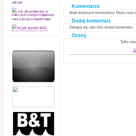
obronić
Komentarze
Brak dodanych komentarzy. Może czas 
Jak nie powtarzać w
kółko tych samych błędów w
nauce języka angielskiego
Dodaj komentarz
Zaloguj się, aby móc dodać komentarz.
W jaki sposób 1000
formuł konwersacyjnych
Oceny
pozwoli Ci opanować język
angielski i sprawną
Tylko zar
komunikację
Z
Angielskie przyimki
(prepositions) na 1000
praktycznych przykładach,
dzięki którym łatwiej je
zapamiętasz
W końcu ktoś po ludzku i
zrozumiale wytłumaczył, na
czym polega mowa zależna
(reported speech) w języku
angielskim
Jak zacząć czytać
szybciej i więcej, ale nie
dłużej!