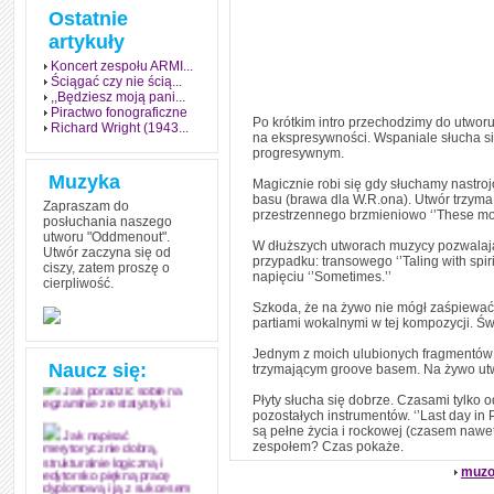
Ostatnie
artykuły
Koncert zespołu ARMI...
Ściągać czy nie ścią...
,,Będziesz moją pani...
Piractwo fonograficzne
Po krótkim intro przechodzimy do utworu
Richard Wright (1943...
na ekspresywności. Wspaniale słucha się
progresywnym.
Muzyka
Magicznie robi się gdy słuchamy nastro
basu (brawa dla W.R.ona). Utwór trzyma
Zapraszam do
przestrzennego brzmieniowo ‘’These mo
posłuchania naszego
utworu "Oddmenout".
W dłuższych utworach muzycy pozwalają 
Utwór zaczyna się od
przypadku: transowego ‘’Taling with spir
ciszy, zatem proszę o
napięciu ‘’Sometimes.’’
cierpliwość.
Jak stworzyć fenomen
grozy w muzyce
Szkoda, że na żywo nie mógł zaśpiewać w
partiami wokalnymi w tej kompozycji. Św
Jak zdać każdy
egzamin? Poznaj metody
Jednym z moich ulubionych fragmentów p
mistrzów
Naucz się:
trzymającym groove basem. Na żywo utw
Jak poradzić sobie na
Płyty słucha się dobrze. Czasami tylko 
egzaminie ze statystyki
pozostałych instrumentów. ‘’Last day in 
są pełne życia i rockowej (czasem nawe
Jak napisać
zespołem? Czas pokaże.
merytorycznie dobrą,
strukturalnie logiczną i
muzo
edytorsko piękną pracę
dyplomową i ją z sukcesem