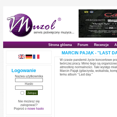
Strona główna
Forum
Recenzje
A
MARCIN PAJĄK - ''LAST DA
W czasie pandemii życie koncertowe pra
twórczej pracy. Mimo tego są organizow
atmosferę normalności. Taki występ mi
Logowanie
Marcin Pająk (gitarzysta, wokalista, ko
temu album ‘’Last day.’’
Nazwa użytkownika
Hasło
Nie możesz się
zalogować?
Poproś o
nowe hasło