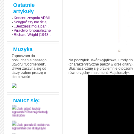
Ostatnie
artykuły
Koncert zespołu ARMI...
Ściągać czy nie ścią...
,,Będziesz moją pani...
Piractwo fonograficzne
Richard Wright (1943...
Muzyka
Zapraszam do
posłuchania naszego
Na początek utwór wyjątkowej urody do kt
utworu "Oddmenout".
(charakterystyczne pauzy w grze gitary).
Utwór zaczyna się od
Słuchacz czuję się przyjemnie otoczony p
ciszy, zatem proszę o
równorzędny instrument. Majstersztyk.
cierpliwość.
Jak stworzyć fenomen
Naucz się:
grozy w muzyce
Jak zdać każdy
egzamin? Poznaj metody
mistrzów
Jak poradzić sobie na
egzaminie ze statystyki