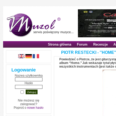
Strona główna
Forum
Recenzje
A
PIOTR RESTECKI - ''HOME''
Powiedzieć o Piotrze, że jest gitarzys
album ‘’Home.’’ Jak wskazuje tytuł pł
wszystkich instrumentach (jest także
Logowanie
Nazwa użytkownika
Hasło
Nie możesz się
zalogować?
Poproś o
nowe hasło