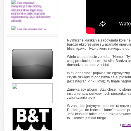
Jak napisać
merytorycznie dobrą,
strukturalnie logiczną i
edytorsko piękną pracę
dyplomową i ją z sukcesem
obronić
Jak nie powtarzać w
kółko tych samych błędów w
nauce języka angielskiego
Rytmiczne klaskanie zapowiada kolejne na
bardzo ekspresyjnie i wspaniale operuj
W jaki sposób 1000
bliżej języku. Tytuł utworu nawiązuje do
formuł konwersacyjnych
pozwoli Ci opanować język
Wiele ciepła niesie ze sobą ‘’Home.’’ Ty
angielski i sprawną
komunikację
w tej prostocie jest wielka siła. Bardzo
dochodziła do nas z oddali…
Angielskie przyimki
(prepositions) na 1000
W ‘’Connected’’ pojawia się egzotyczny
praktycznych przykładach,
czyste dźwięki to podstawa całej piosenk
dzięki którym łatwiej je
jak z nagrań Pink Floyd). W finale nag
zapamiętasz
Zamykający album ‘’Stay close’’ to ston
W końcu ktoś po ludzku i
instrumentów perkusyjnych piosenka jes
zrozumiale wytłumaczył, na
zwieńczenie płyty.
czym polega mowa zależna
(reported speech) w języku
W zasadzie jedynym minusem (a może pluse
angielskim
Docierając do końca ‘’Home’’ miałem pr
Jeśli ktoś lubi takie ładnie rozplanow
Jak zacząć czytać
to ‘’Home’’ jest dla niego.
szybciej i więcej, ale nie
dłużej!
muzo