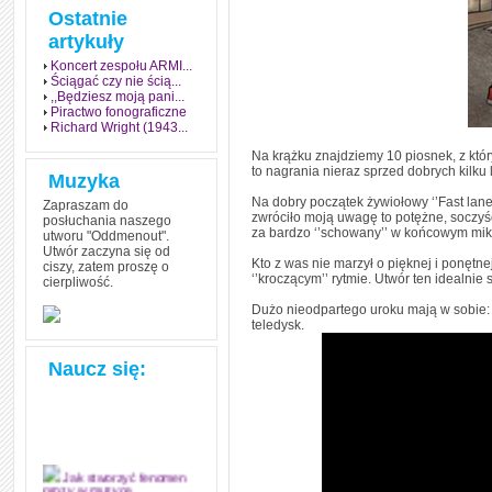
Ostatnie
artykuły
Koncert zespołu ARMI...
Ściągać czy nie ścią...
,,Będziesz moją pani...
Piractwo fonograficzne
Richard Wright (1943...
Na krążku znajdziemy 10 piosnek, z któr
to nagrania nieraz sprzed dobrych kilku 
Muzyka
Na dobry początek żywiołowy ‘’Fast lane
Zapraszam do
zwróciło moją uwagę to potężne, soczyśc
posłuchania naszego
za bardzo ‘’schowany’’ w końcowym miks
utworu "Oddmenout".
Utwór zaczyna się od
Kto z was nie marzył o pięknej i ponętn
ciszy, zatem proszę o
‘’kroczącym’’ rytmie. Utwór ten idealni
cierpliwość.
Dużo nieodpartego uroku mają w sobie: p
teledysk.
Naucz się:
Jak stworzyć fenomen