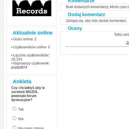
Komentarze
czym polega mowa zależna
(reported speech) w języku
Brak dodanych komentarzy. Może czas 
angielskim
Dodaj komentarz
Jak zacząć czytać
Zaloguj się, aby móc dodać komentarz.
szybciej i więcej, ale nie
dłużej!
Oceny
Aktualnie online
Tylko zar
Gości online: 2
Z
Użytkowników online: 0
Łącznie użytkowników:
20,154
Najnowszy użytkownik:
pcptydit74
Ankieta
Czy chciałbyś aby w
serwisie MUZOL
powstało forum
dyskusyjne?
Tak
Nie
Nie mam zdania