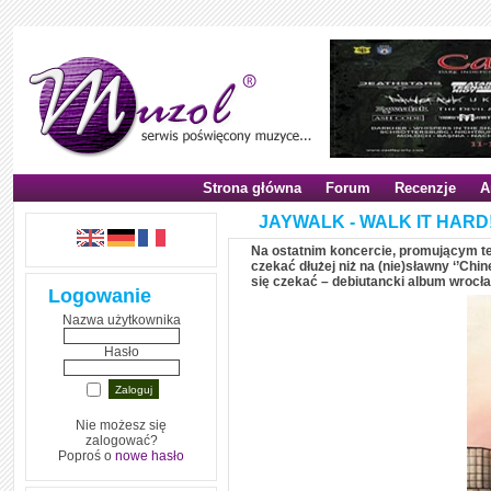
Strona główna
Forum
Recenzje
A
JAYWALK - WALK IT HARD!'
Na ostatnim koncercie, promującym ten 
czekać dłużej niż na (nie)sławny ‘’Chi
się czekać – debiutancki album wrocła
Logowanie
Nazwa użytkownika
Hasło
Nie możesz się
zalogować?
Poproś o
nowe hasło