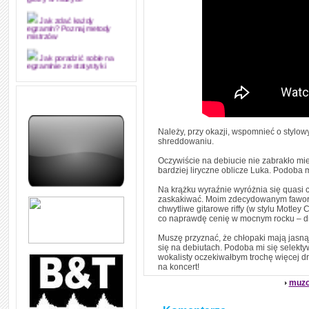
grozy w muzyce
Jak zdać każdy
egzamin? Poznaj metody
mistrzów
Jak poradzić sobie na
egzaminie ze statystyki
Jak napisać
merytorycznie dobrą,
strukturalnie logiczną i
edytorsko piękną pracę
dyplomową i ją z sukcesem
obronić
Należy, przy okazji, wspomnieć o stylo
shreddowaniu.
Jak nie powtarzać w
kółko tych samych błędów w
Oczywiście na debiucie nie zabrakło miej
nauce języka angielskiego
bardziej liryczne oblicze Luka. Podoba 
W jaki sposób 1000
Na krążku wyraźnie wyróżnia się quasi cou
formuł konwersacyjnych
zaskakiwać. Moim zdecydowanym faworyte
pozwoli Ci opanować język
chwytliwe gitarowe riffy (w stylu Motley 
angielski i sprawną
co naprawdę cenię w mocnym rocku – dra
komunikację
Muszę przyznać, że chłopaki mają jasną 
Angielskie przyimki
się na debiutach. Podoba mi się selektyw
(prepositions) na 1000
wokalisty oczekiwałbym trochę więcej dr
praktycznych przykładach,
na koncert!
dzięki którym łatwiej je
zapamiętasz
muzo
W końcu ktoś po ludzku i
zrozumiale wytłumaczył, na