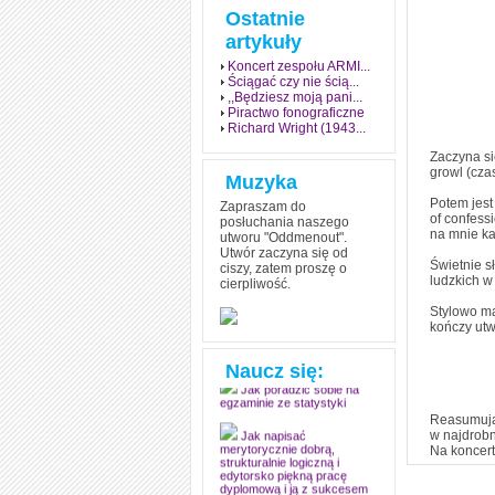
Ostatnie
artykuły
Koncert zespołu ARMI...
Ściągać czy nie ścią...
,,Będziesz moją pani...
Piractwo fonograficzne
Richard Wright (1943...
Zaczyna się
growl (czas
Muzyka
Potem jest
Zapraszam do
of confess
posłuchania naszego
na mnie ka
utworu "Oddmenout".
Utwór zaczyna się od
Świetnie s
ciszy, zatem proszę o
ludzkich w 
cierpliwość.
Jak stworzyć fenomen
grozy w muzyce
Stylowo ma
kończy utw
Jak zdać każdy
egzamin? Poznaj metody
mistrzów
Naucz się:
Jak poradzić sobie na
egzaminie ze statystyki
Reasumując
w najdrobn
Jak napisać
Na koncert
merytorycznie dobrą,
strukturalnie logiczną i
edytorsko piękną pracę