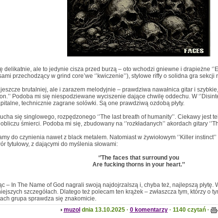
 delikatnie, ale to jedynie cisza przed burzą – oto wchodzi gniewne i drapieżne ‘’El
ami przechodzący w grind core’we ‘’kwiczenie’’), stylowe riffy o solidna gra sekcji 
 jeszcze brutalniej, ale i zarazem melodyjnie – prawdziwa nawałnica gitar i szybkie,
ion.’’ Podoba mi się niespodziewane wyciszenie dające chwilę oddechu. W ‘’Disinte
pitalne, technicznie zagrane solówki. Są one prawdziwą ozdobą płyty.
łucha się singlowego, rozpędzonego ‘’The last breath of humanity’’. Ciekawy jest 
obliczu śmierci. Podoba mi się, zbudowany na ‘’rozkładanych’’ akordach gitary ‘’Thro
my do czynienia nawet z black metalem. Natomiast w żywiołowym ‘’Killer instinct’’
ór tytułowy, z dającymi do myślenia słowami:
‘’The faces that surround you
Are fucking thorns in your heart.’’
 – In The Name of God nagrali swoją najdojrzalszą i, chyba też, najlepszą płytę. 
iejszych szczegółach. Dlatego też polecam ten krążek – zwłaszcza tym, którzy o tym
ach grupa sprawdza się znakomicie.
muzol
dnia 13.10.2025 ·
0 komentarzy
· 1140 czytań ·