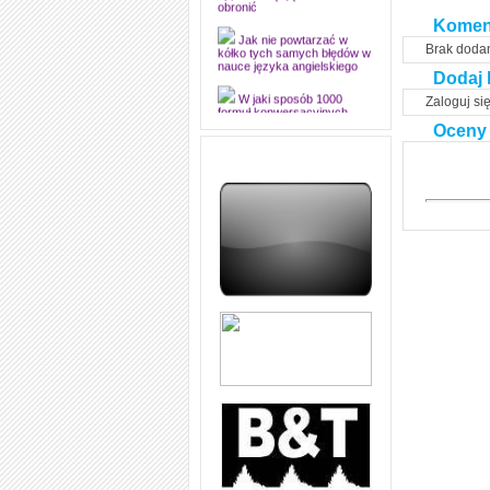
dyplomową i ją z sukcesem
obronić
Komen
Jak nie powtarzać w
Brak doda
kółko tych samych błędów w
nauce języka angielskiego
Dodaj 
Zaloguj si
W jaki sposób 1000
formuł konwersacyjnych
Oceny
pozwoli Ci opanować język
angielski i sprawną
komunikację
Angielskie przyimki
(prepositions) na 1000
praktycznych przykładach,
dzięki którym łatwiej je
zapamiętasz
W końcu ktoś po ludzku i
zrozumiale wytłumaczył, na
czym polega mowa zależna
(reported speech) w języku
angielskim
Jak zacząć czytać
szybciej i więcej, ale nie
dłużej!