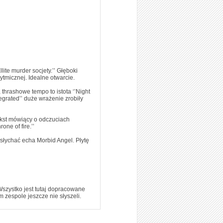
lite murder socjety.’’ Głęboki
rytmicznej. Idealne otwarcie.
 thrashowe tempo to istota ‘’Night
grated’’ duże wrażenie zrobiły
tekst mówiący o odczuciach
ne of fire.’’
 słychać echa Morbid Angel. Płytę
Wszystko jest tutaj dopracowane
 zespole jeszcze nie słyszeli.