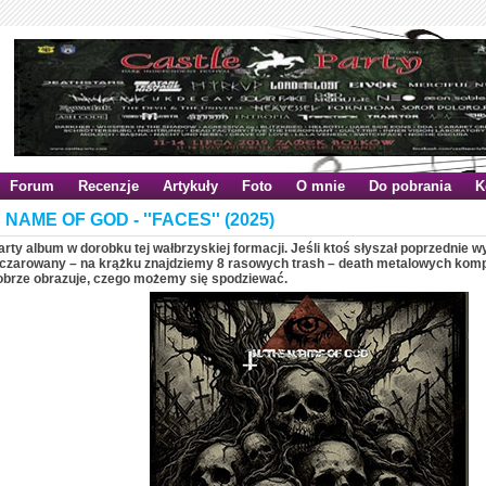
Forum
Recenzje
Artykuły
Foto
O mnie
Do pobrania
K
 NAME OF GOD - ''FACES'' (2025)
arty album w dorobku tej wałbrzyskiej formacji. Jeśli ktoś słyszał poprzednie 
zczarowany – na krążku znajdziemy 8 rasowych trash – death metalowych komp
obrze obrazuje, czego możemy się spodziewać.