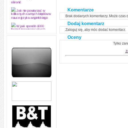
obronić
Komentarze
Jak nie powtarzać w
kółko tych samych błędów w
Brak dodanych komentarzy. Może czas 
nauce języka angielskiego
Dodaj komentarz
W jaki sposób 1000
Zaloguj się, aby móc dodać komentarz.
formuł konwersacyjnych
pozwoli Ci opanować język
Oceny
angielski i sprawną
komunikację
Tylko zar
Angielskie przyimki
Z
(prepositions) na 1000
praktycznych przykładach,
dzięki którym łatwiej je
zapamiętasz
W końcu ktoś po ludzku i
zrozumiale wytłumaczył, na
czym polega mowa zależna
(reported speech) w języku
angielskim
Jak zacząć czytać
szybciej i więcej, ale nie
dłużej!