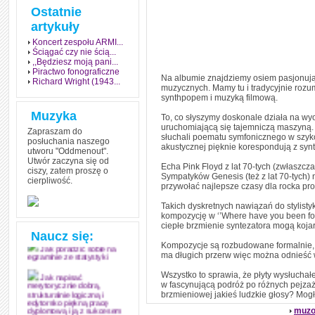
Ostatnie
artykuły
Koncert zespołu ARMI...
Ściągać czy nie ścią...
,,Będziesz moją pani...
Piractwo fonograficzne
Na albumie znajdziemy osiem pasjonując
Richard Wright (1943...
muzycznych. Mamy tu i tradycyjnie roz
synthpopem i muzyką filmową.
Muzyka
To, co słyszymy doskonale działa na wyob
uruchomiającą się tajemniczą maszyną. 
Zapraszam do
słuchali poematu symfonicznego w szykow
posłuchania naszego
akustycznej pięknie korespondują z synt
utworu "Oddmenout".
Utwór zaczyna się od
Echa Pink Floyd z lat 70-tych (zwłaszcza
ciszy, zatem proszę o
Sympatyków Genesis (też z lat 70-tych) 
cierpliwość.
Jak stworzyć fenomen
przywołać najlepsze czasy dla rocka p
grozy w muzyce
Takich dyskretnych nawiązań do stylisty
Jak zdać każdy
kompozycję w ‘’Where have you been for so
egzamin? Poznaj metody
ciepłe brzmienie syntezatora mogą kojar
mistrzów
Naucz się:
Kompozycje są rozbudowane formalnie, b
Jak poradzić sobie na
ma długich przerw więc można odnieść w
egzaminie ze statystyki
Wszystko to sprawia, że płyty wysłuchał
Jak napisać
w fascynującą podróż po różnych pejza
merytorycznie dobrą,
brzmieniowej jakieś ludzkie głosy? Mogł
strukturalnie logiczną i
edytorsko piękną pracę
muzo
dyplomową i ją z sukcesem