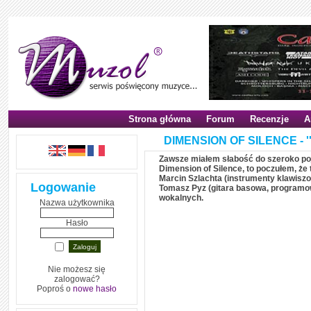
Strona główna
Forum
Recenzje
A
DIMENSION OF SILENCE - '
Zawsze miałem słabość do szeroko poj
Dimension of Silence, to poczułem, że
Marcin Szlachta (instrumenty klawisz
Logowanie
Tomasz Pyz (gitara basowa, programowa
wokalnych.
Nazwa użytkownika
Hasło
Nie możesz się
zalogować?
Poproś o
nowe hasło