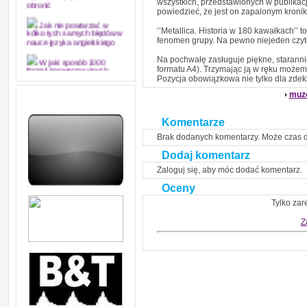
wszystkich, przedstawionych w publikacj
obronić
powiedzieć, że jest on zapalonym kroni
Jak nie powtarzać w
‘’Metallica. Historia w 180 kawałkach’’ t
kółko tych samych błędów w
fenomen grupy. Na pewno niejeden czyt
nauce języka angielskiego
Na pochwałę zasługuje piękne, staranni
W jaki sposób 1000
formatu A4). Trzymając ją w ręku możemy
formuł konwersacyjnych
Pozycja obowiązkowa nie tylko dla zde
pozwoli Ci opanować język
angielski i sprawną
muz
komunikację
Angielskie przyimki
Komentarze
(prepositions) na 1000
praktycznych przykładach,
Brak dodanych komentarzy. Może czas 
dzięki którym łatwiej je
zapamiętasz
Dodaj komentarz
Zaloguj się, aby móc dodać komentarz.
W końcu ktoś po ludzku i
zrozumiale wytłumaczył, na
Oceny
czym polega mowa zależna
(reported speech) w języku
Tylko zar
angielskim
Z
Jak zacząć czytać
szybciej i więcej, ale nie
dłużej!