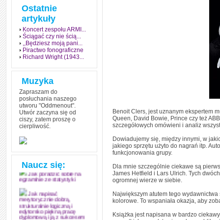
Ostatnie
artykuły
Koncert zespołu ARMI...
Ściągać czy nie ścią...
,,Będziesz moją pani...
Piractwo fonograficzne
Richard Wright (1943...
Muzyka
Zapraszam do
posłuchania naszego
utworu "Oddmenout".
Benoit Clers, jest uznanym ekspertem m
Utwór zaczyna się od
Queen, David Bowie, Prince czy też ABBA.
ciszy, zatem proszę o
szczegółowych omówieni i analiz wszyst
cierpliwość.
Jak stworzyć fenomen
grozy w muzyce
Dowiadujemy się, między innymi, w jaki
jakiego sprzętu użyto do nagrań itp. Aut
Jak zdać każdy
funkcjonowania grupy.
egzamin? Poznaj metody
mistrzów
Naucz się:
Dla mnie szczególnie ciekawe są pierws
James Hetfield i Lars Ulrich. Tych dwóc
Jak poradzić sobie na
ogromnej wierze w siebie.
egzaminie ze statystyki
Największym atutem tego wydawnictwa są 
Jak napisać
kolorowe. To wspaniała okazja, aby zoba
merytorycznie dobrą,
strukturalnie logiczną i
edytorsko piękną pracę
Książka jest napisana w bardzo ciekawy 
dyplomową i ją z sukcesem