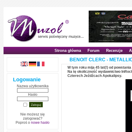
Strona główna
Forum
Recenzje
A
BENOIT CLERC - METALLI
W tym roku mija 45 lat(!) od powstani
Na tę okoliczność wydawnictwo InRoc
Czterech Jeźdźcach Apokalipsy.
Logowanie
Nazwa użytkownika
Hasło
Nie możesz się
zalogować?
Poproś o
nowe hasło