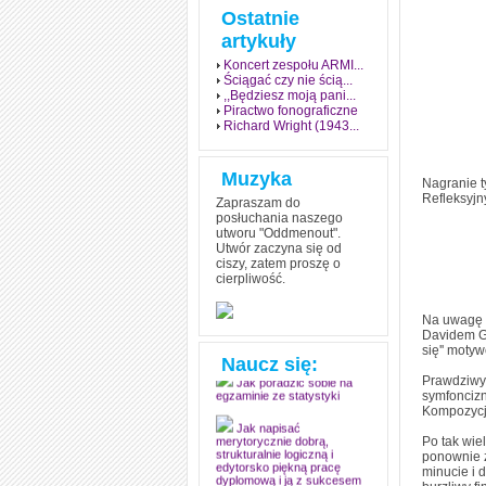
Ostatnie
artykuły
Koncert zespołu ARMI...
Ściągać czy nie ścią...
,,Będziesz moją pani...
Piractwo fonograficzne
Richard Wright (1943...
Muzyka
Nagranie t
Refleksyjn
Zapraszam do
posłuchania naszego
utworu "Oddmenout".
Utwór zaczyna się od
ciszy, zatem proszę o
cierpliwość.
Jak stworzyć fenomen
grozy w muzyce
Na uwagę z
Jak zdać każdy
Davidem Gi
egzamin? Poznaj metody
się'' mot
mistrzów
Naucz się:
Prawdziwym
Jak poradzić sobie na
symfoncizn
egzaminie ze statystyki
Kompozycja
Jak napisać
Po tak wiel
merytorycznie dobrą,
ponownie z
strukturalnie logiczną i
minucie i 
edytorsko piękną pracę