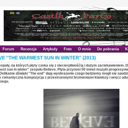
Forum
Recenzje
Artykuły
Foto
O mnie
Do pobrania
K
VE ''THE WARMEST SUN IN WINTER'' (2013)
espoły, na których płyty czeka się z niecierpliwośćią i dużym zaciekawieniem. D
est sun in winter'' zespołu Believe. Płyta przynosi 50 minut muzyki progresy
Delikatne dźwięki ''The end'' dają wyobrazenie czego będziemy mogli się spodzie
e romantyczna kompozycja z przestrzennymi brzmieniami klawiszy i wręcz u
iego.