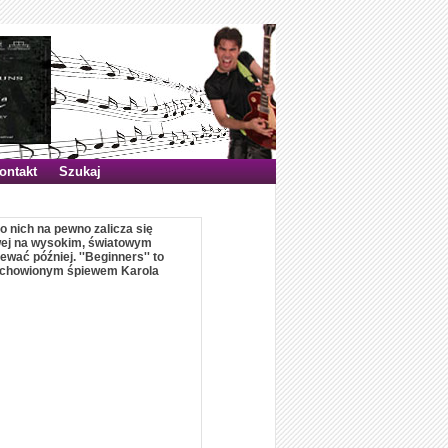
ontakt
Szukaj
o nich na pewno zalicza się
nwej na wysokim, światowym
wać później. ''Beginners'' to
duchowionym śpiewem Karola