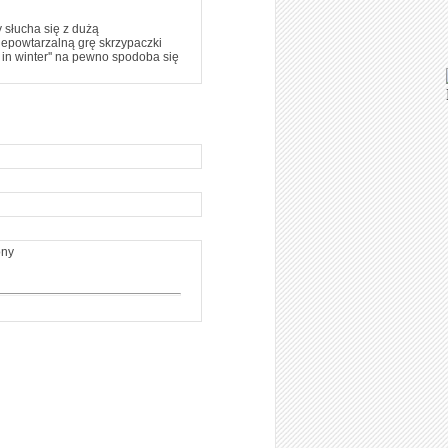
y słucha się z dużą
iepowtarzalną grę skrzypaczki
in winter'' na pewno spodoba się
ony