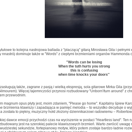
ytułowe to kolejna nastrojowa ballada z ''płaczącą'' gitarą Mirosława Gila i pełnym
y nnastrój dominuje także w ''Words'' z ciepłymi brzmieniami organów Hammonda 
''Words can be losing
When the tuth hurts you strong
this is confusing
when time knocks your doors''
asługują także, zagrane z pasją i wielką ekspresją, sola gitarowe Mirka Gila (pr
lmourem). Więcej tajemnczości przynosi rozbudowany ''Unborn'/turn around'' z chr
ywem przewodnim.
 magnum opus płyty jest, moim zdaniem, ''Please go home''. Kapitalny śpiew Karola
e brzmienia klawiszy i zapadająca w pamięć melodia – to wszystko decyduje o wyj
 została to piękny, muzyczny hołd złożony dziennikarzowi radowiemu – Robertow
kiej dawce emocji przychodzi czas na wyciszenie w postaci ''Heartless land''. Ten n
budowany jest na szerokiej palecie klawiszowych brzmień. Warto zwrócić uwagę n
dwudziestej sekundzie, fortepianowy motyw, który potem zostaje bardzo ładnie rozw