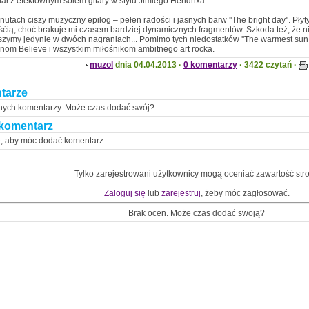
inał z efektownym solem gitary w stylu Jimiego Hendrixa.
nutach ciszy muzyczny epilog – pełen radości i jasnych barw ''The bright day''. Płyt
ćią, choć brakuje mi czasem bardziej dynamicznych fragmentów. Szkoda też, że n
szymy jedynie w dwóch nagraniach... Pomimo tych niedostatków ''The warmest sun 
nom Believe i wszystkim miłośnikom ambitnego art rocka.
muzol
dnia 04.04.2013 ·
0 komentarzy
· 3422 czytań ·
tarze
nych komentarzy. Może czas dodać swój?
komentarz
ę, aby móc dodać komentarz.
Tylko zarejestrowani użytkownicy mogą oceniać zawartość str
Zaloguj się
lub
zarejestruj
, żeby móc zagłosować.
Brak ocen. Może czas dodać swoją?