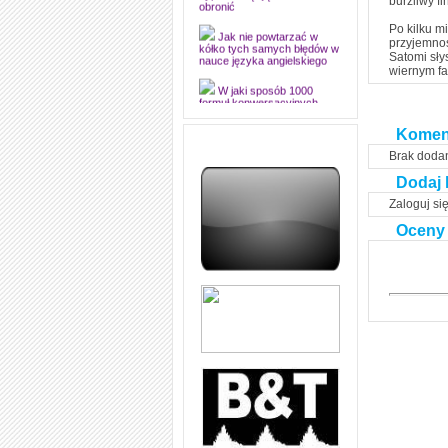
burzliwy f
dyplomową i ją z sukcesem
obronić
Po kilku mi
przyjemnoś
Jak nie powtarzać w
kółko tych samych błędów w
Satomi sły
nauce języka angielskiego
wiernym fa
W jaki sposób 1000
formuł konwersacyjnych
pozwoli Ci opanować język
Komen
angielski i sprawną
komunikację
Brak doda
Angielskie przyimki
Dodaj 
(prepositions) na 1000
praktycznych przykładach,
Zaloguj si
dzięki którym łatwiej je
zapamiętasz
Oceny
W końcu ktoś po ludzku i
zrozumiale wytłumaczył, na
czym polega mowa zależna
(reported speech) w języku
angielskim
Jak zacząć czytać
szybciej i więcej, ale nie
dłużej!