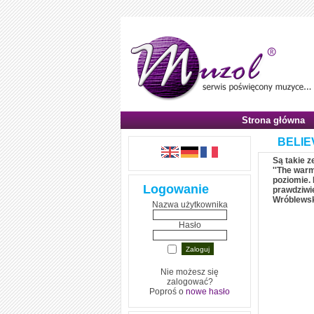
Strona główna
BELIE
Są takie z
''The warm
poziomie. 
Logowanie
prawdziwi
Wróblewsk
Nazwa użytkownika
Hasło
Nie możesz się
zalogować?
Poproś o
nowe hasło