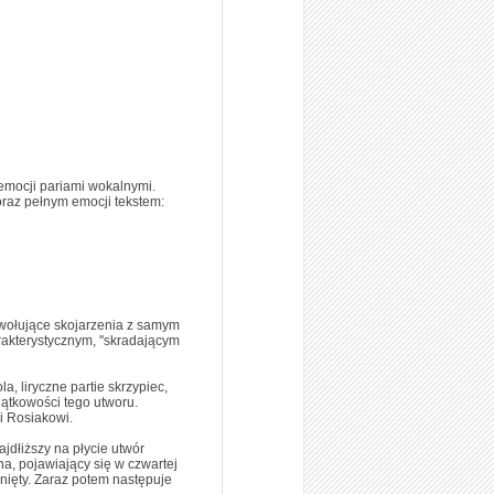
i emocji pariami wokalnymi.
oraz pełnym emocji tekstem:
zywołujące skojarzenia z samym
akterystycznym, ''skradającym
, liryczne partie skrzypiec,
ątkowości tego utworu.
i Rosiakowi.
ajdłiższy na płycie utwór
a, pojawiający się w czwartej
nięty. Zaraz potem następuje