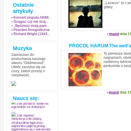
,,Lazarus’’ to z 
Ostatnie
gitary.
artykuły
Koncert zespołu ARMI...
Ściągać czy nie ścią...
,,Będziesz moją pani...
Piractwo fonograficzne
Richard Wright (1943...
muzol
dnia 1
PROCOL HARUM The well's o
Muzyka
To pierwsza stud
Zapraszam do
nagraniach, obok
posłuchania naszego
nadworny tekściar
utworu "Oddmenout".
perkusista o swo
Utwór zaczyna się od
ciszy, zatem proszę o
cierpliwość.
Jak stworzyć fenomen
grozy w muzyce
Jak zdać każdy
egzamin? Poznaj metody
muzol
dnia 15
mistrzów
Naucz się:
Jak poradzić sobie na
egzaminie ze statystyki
Jak napisać
merytorycznie dobrą,
strukturalnie logiczną i
edytorsko piękną pracę
dyplomową i ją z sukcesem