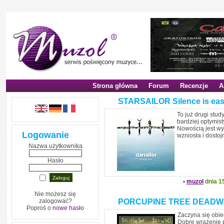
Strona główna
Forum
Recenzje
A
STARSAILOR Silence is ea
To już drugi study
bardziej optymis
Nowością jest wyk
Logowanie
wzniosła i dostoj
Nazwa użytkownika
Hasło
muzol
dnia 1
Nie możesz się
zalogować?
PORCUPINE TREE DEADW
Poproś o
nowe hasło
Zaczyna się obie
Dobre wrażenie p