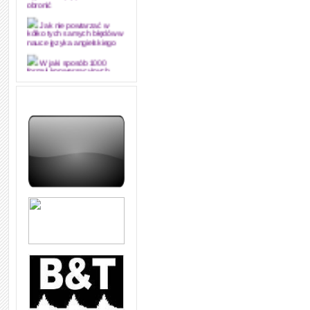
obronić
Jak nie powtarzać w
kółko tych samych błędów w
nauce języka angielskiego
W jaki sposób 1000
formuł konwersacyjnych
pozwoli Ci opanować język
angielski i sprawną
komunikację
Angielskie przyimki
(prepositions) na 1000
praktycznych przykładach,
dzięki którym łatwiej je
zapamiętasz
W końcu ktoś po ludzku i
zrozumiale wytłumaczył, na
czym polega mowa zależna
(reported speech) w języku
angielskim
Jak zacząć czytać
szybciej i więcej, ale nie
dłużej!