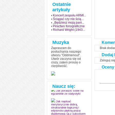
Ostatnie
artykuły
Koncert zespołu ARMI...
Ściągać czy nie ścią...
,,Będziesz moją pani...
Piractwo fonograficzne
Richard Wright (1943...
Muzyka
Komen
Zapraszam do
Brak doda
posłuchania naszego
Dodaj 
utworu "Oddmenout".
Utwór zaczyna się od
Zaloguj si
ciszy, zatem proszę o
cierpliwość.
Oceny
Jak stworzyć fenomen
grozy w muzyce
Jak zdać każdy
egzamin? Poznaj metody
mistrzów
Naucz się:
Jak poradzić sobie na
egzaminie ze statystyki
Jak napisać
merytorycznie dobrą,
strukturalnie logiczną i
edytorsko piękną pracę