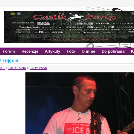
Forum
Recenzje
Artykuły
Foto
O mnie
Do pobrania
K
 zdjęcie
e...
>
LADY PANK
>
LADY PANK