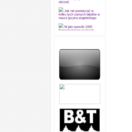
dyplomową i ją z sukcesem
obronić
Jak nie powtarzać w
kółko tych samych błędów w
nauce języka angielskiego
W jaki sposób 1000
formuł konwersacyjnych
pozwoli Ci opanować język
angielski i sprawną
komunikację
Angielskie przyimki
(prepositions) na 1000
praktycznych przykładach,
dzięki którym łatwiej je
zapamiętasz
W końcu ktoś po ludzku i
zrozumiale wytłumaczył, na
czym polega mowa zależna
(reported speech) w języku
angielskim
Jak zacząć czytać
szybciej i więcej, ale nie
dłużej!