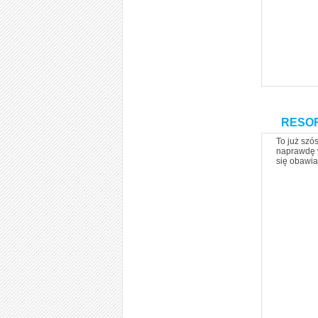
RESORA
To już szó
naprawdę w
się obawi