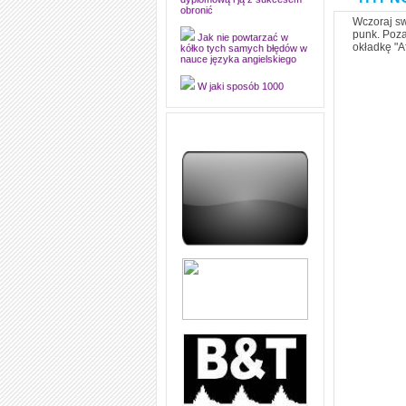
edytorsko piękną pracę
dyplomową i ją z sukcesem
Wczoraj sw
obronić
punk. Poza
okładkę "Af
Jak nie powtarzać w
kółko tych samych błędów w
nauce języka angielskiego
W jaki sposób 1000
formuł konwersacyjnych
pozwoli Ci opanować język
angielski i sprawną
komunikację
Angielskie przyimki
(prepositions) na 1000
praktycznych przykładach,
dzięki którym łatwiej je
zapamiętasz
W końcu ktoś po ludzku i
zrozumiale wytłumaczył, na
czym polega mowa zależna
(reported speech) w języku
angielskim
Jak zacząć czytać
szybciej i więcej, ale nie
dłużej!