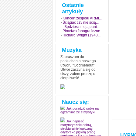
Ostatnie
artykuły
Koncert zespołu ARMI...
Ściągać czy nie ścią...
,,Będziesz moją pani...
Piractwo fonograficzne
Richard Wright (1943...
Muzyka
Zapraszam do
posłuchania naszego
utworu "Oddmenout".
Utwór zaczyna się od
ciszy, zatem proszę o
cierpliwość.
Jak stworzyć fenomen
grozy w muzyce
Jak zdać każdy
egzamin? Poznaj metody
Naucz się:
mistrzów
Jak poradzić sobie na
egzaminie ze statystyki
Jak napisać
merytorycznie dobrą,
strukturalnie logiczną i
HYPNO