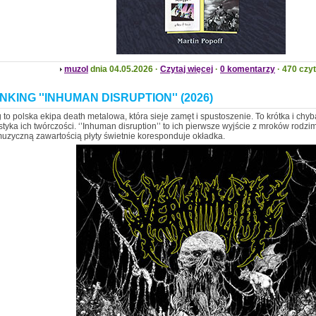
muzol
dnia 04.05.2026 ·
Czytaj więcej
·
0 komentarzy
· 470 czy
NKING ''INHUMAN DISRUPTION'' (2026)
 to polska ekipa death metalowa, która sieje zamęt i spustoszenie. To krótka i chyb
styka ich twórczości. ‘’Inhuman disruption’’ to ich pierwsze wyjście z mroków rod
uzyczną zawartością płyty świetnie koresponduje okładka.