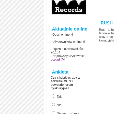
RUSH -
Aktualnie online
Rush, to b
fanów w Po
Gości online: 4
ukazał się
kanadyjski
Użytkowników online: 0
Łącznie użytkowników:
20,154
Najnowszy użytkownik:
pcptydit74
Ankieta
Czy chciałbyś aby w
serwisie MUZOL
powstało forum
dyskusyjne?
Tak
Nie
Nie mam zdania