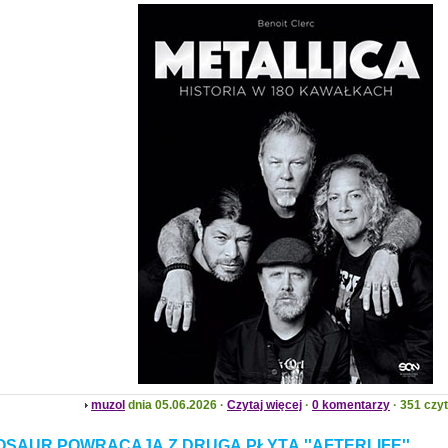
muzol
dnia 05.06.2026 ·
Czytaj więcej
·
0 komentarzy
· 351 czy
SAUR POWRACAJĄ Z DRUGĄ PŁYTĄ ''AFTERLIFE''