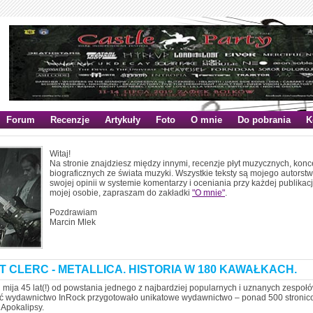
Forum
Recenzje
Artykuły
Foto
O mnie
Do pobrania
K
Witaj!
Na stronie znajdziesz między innymi, recenzje płyt muzycznych, konc
biograficznych ze świata muzyki. Wszystkie teksty są mojego autors
swojej opinii w systemie komentarzy i oceniania przy każdej publikacj
mojej osobie, zapraszam do zakładki
"O mnie"
.
Pozdrawiam
Marcin Mlek
T CLERC - METALLICA. HISTORIA W 180 KAWAŁKACH.
 mija 45 lat(!) od powstania jednego z najbardziej popularnych i uznanych zespoł
ść wydawnictwo InRock przygotowało unikatowe wydawnictwo – ponad 500 stronic
Apokalipsy.