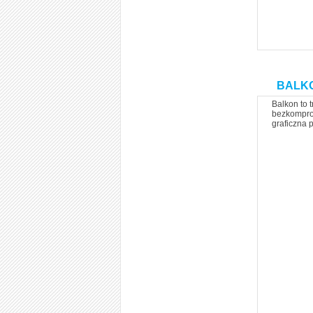
BALKON
Balkon to 
bezkomprom
graficzna 