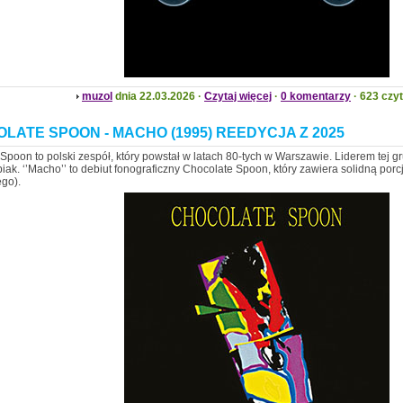
muzol
dnia 22.03.2026 ·
Czytaj więcej
·
0 komentarzy
· 623 czy
LATE SPOON - MACHO (1995) REEDYCJA Z 2025
Spoon to polski zespół, który powstał w latach 80-tych w Warszawie. Liderem tej gru
iak. ‘’Macho’’ to debiut fonograficzny Chocolate Spoon, który zawiera solidną por
go).