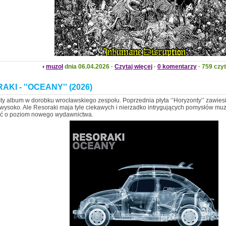
muzol
dnia 06.04.2026 ·
Czytaj więcej
·
0 komentarzy
· 759 czy
KI - ''OCEANY'' (2026)
sty album w dorobku wrocławskiego zespołu. Poprzednia płyta ‘’Horyzonty’’ zawies
ysoko. Ale Resoraki maja tyle ciekawych i nierzadko intrygujących pomysłów mu
ać o poziom nowego wydawnictwa.