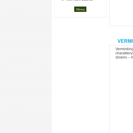
VERMI
Verminking
charaktery
słowno – m