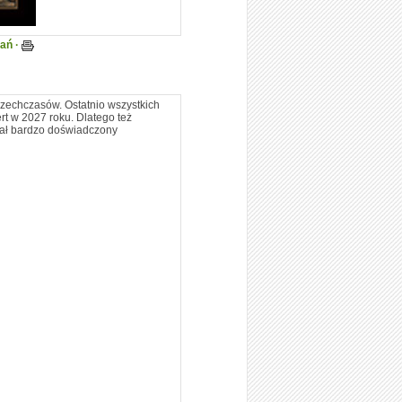
tań ·
szechczasów. Ostatnio wszystkich
rt w 2027 roku. Dlatego też
isał bardzo doświadczony