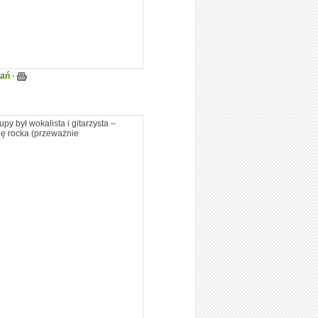
tań ·
py był wokalista i gitarzysta –
cję rocka (przeważnie