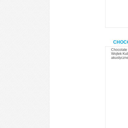
CHOCO
Chocolate 
Wojtek Kub
akustyczne