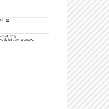
tań ·
 dzięki swej
tryguje już barwna oprawa