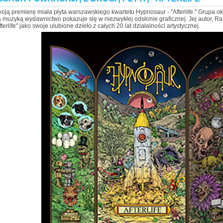
oją premierę miała płyta warszawskiego kwartetu Hypnosaur - ''Afterlife.'' Grupa o
 muzyką wydawnictwo pokazuje się w niezwykłej odsłonie graficznej. Jej autor, Raf
terlife" jako swoje ulubione dzieło z całych 20 lat działalności artystycznej.