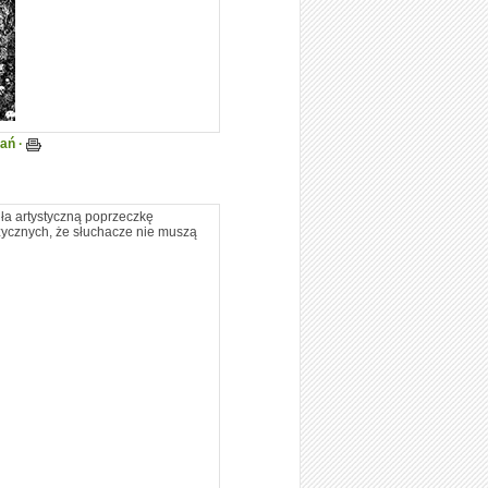
tań ·
iła artystyczną poprzeczkę
zycznych, że słuchacze nie muszą