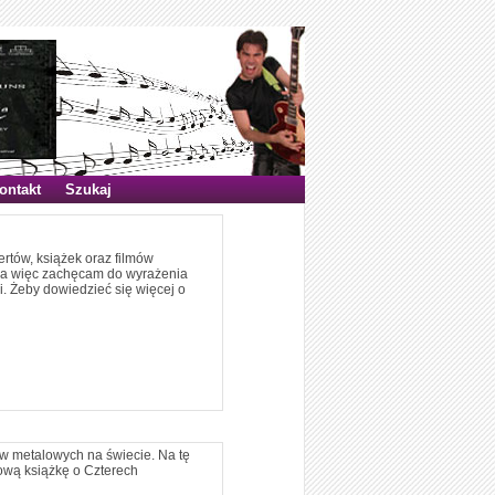
ontakt
Szukaj
ertów, książek oraz filmów
twa więc zachęcam do wyrażenia
i. Żeby dowiedzieć się więcej o
ów metalowych na świecie. Na tę
ową książkę o Czterech