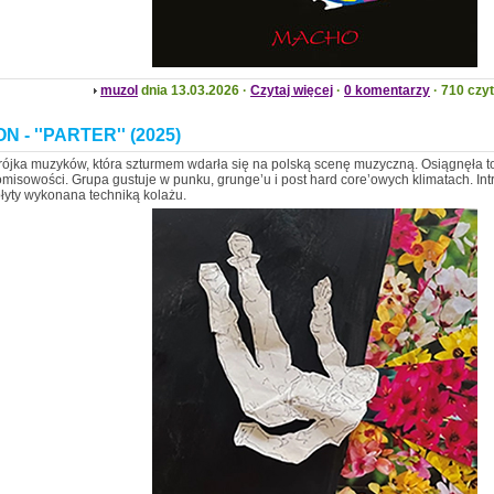
muzol
dnia 13.03.2026 ·
Czytaj więcej
·
0 komentarzy
· 710 czy
 - ''PARTER'' (2025)
trójka muzyków, która szturmem wdarła się na polską scenę muzyczną. Osiągnęła to
isowości. Grupa gustuje w punku, grunge’u i post hard core’owych klimatach. In
płyty wykonana techniką kolażu.